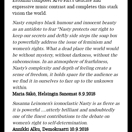
Estonian composer Arvo Pärt’s delicate and
expressive music contrast and completes this stark
vision the world.
Nasty employs black humour and innocent beauty
as an antidote to fear “Nasty protects our right to
keep our secrets and deftly side steps the soap box
to powerfully address the issue of feminism and
women’s rights. What a dead place the world would
be without mystery, without darkness, without the
subconscious. In an atmosphere of fearfulness,
Nasty’s complexity and depth of feeling create a
sense of freedom, it holds space for the audience as
we find it in ourselves to face up to the unknown
within.
Maria Säkö, Helsingin Sanomat 8.9.2018
Susanna Leinonen’s iconoclastic Nasty is as fierce as
it is powerful ….utterly brilliant and undoubtedly
one of the finest contributions to the debate on
women’s right to self-determination.
Annikki Alku, Demokraatti 10.9.2018