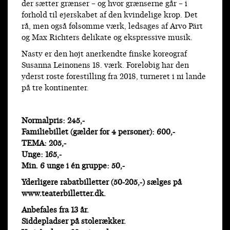
der sætter grænser – og hvor grænserne går – i
forhold til ejerskabet af den kvindelige krop. Det
rå, men også følsomme værk, ledsages af Arvo Pärt
og Max Richters delikate og ekspressive musik.
Nasty er den højt anerkendte finske koreograf
Susanna Leinonens 18. værk. Foreløbig har den
yderst roste forestilling fra 2018, turneret i ni lande
på tre kontinenter.
Normalpris: 245,-
Familiebillet (gælder for 4 personer): 600,-
TEMA: 205,-
Unge: 165,-
Min. 6 unge i én gruppe: 50,-
Yderligere rabatbilletter (50-205,-) sælges på
www.teaterbilletter.dk.
Anbefales fra 13 år.
Siddepladser på stolerækker.