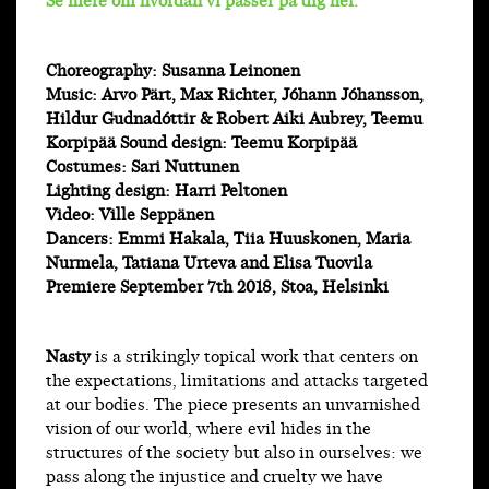
Se mere om hvordan vi passer på dig her.
Choreography: Susanna Leinonen
Music: Arvo Pärt, Max Richter, Jóhann Jóhansson,
Hildur Gudnadóttir & Robert Aiki Aubrey, Teemu
Korpipää Sound design: Teemu Korpipää
Costumes: Sari Nuttunen
Lighting design: Harri Peltonen
Video: Ville Seppänen
Dancers: Emmi Hakala, Tiia Huuskonen, Maria
Nurmela, Tatiana Urteva and Elisa Tuovila
Premiere September 7th 2018, Stoa, Helsinki
Nasty
is a strikingly topical work that centers on
the expectations, limitations and attacks targeted
at our bodies. The piece presents an unvarnished
vision of our world, where evil hides in the
structures of the society but also in ourselves: we
pass along the injustice and cruelty we have