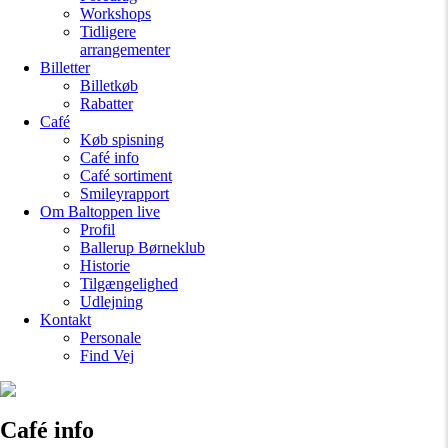
Workshops
Tidligere
arrangementer
Billetter
Billetkøb
Rabatter
Café
Køb spisning
Café info
Café sortiment
Smileyrapport
Om Baltoppen
live
Profil
Ballerup Børneklub
Historie
Tilgængelighed
Udlejning
Kontakt
Personale
Find Vej
Café info