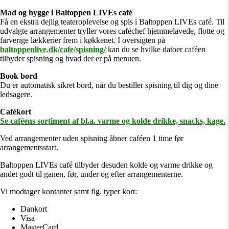
Mad og hygge i Baltoppen LIVEs café
Få en ekstra dejlig teateroplevelse og spis i Baltoppen LIVEs café. Til
udvalgte arrangementer tryller vores caféchef hjemmelavede, flotte og
farverige lækkerier frem i køkkenet. I oversigten på
baltoppenlive.dk/cafe/spisning/
kan du se hvilke datoer caféen
tilbyder spisning og hvad der er på menuen.
Book bord
Du er automatisk sikret bord, når du bestiller spisning til dig og dine
ledsagere.
Cafékort
Se caféens sortiment af bl.a. varme og kolde drikke, snacks, kage.
Ved arrangementer uden spisning åbner caféen 1 time før
arrangementsstart.
Baltoppen LIVEs café tilbyder desuden kolde og varme drikke og
andet godt til ganen, før, under og efter arrangementerne.
Vi modtager kontanter samt flg. typer kort:
Dankort
Visa
MasterCard