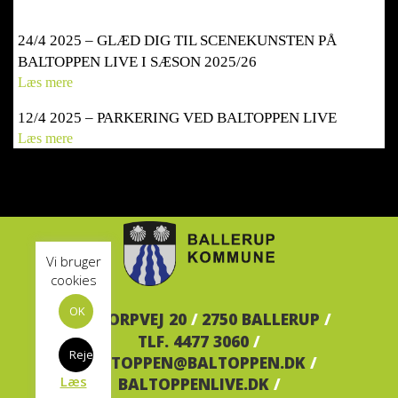
24/4 2025 – GLÆD DIG TIL SCENEKUNSTEN PÅ
BALTOPPEN LIVE I SÆSON 2025/26
Læs mere
12/4 2025 – PARKERING VED BALTOPPEN LIVE
Læs mere
Vi bruger
cookies
OK
BALTORPVEJ 20
/
2750 BALLERUP
/
TLF. 4477 3060
/
Reject
BALTOPPEN@BALTOPPEN.DK
/
Læs
BALTOPPENLIVE.DK
/