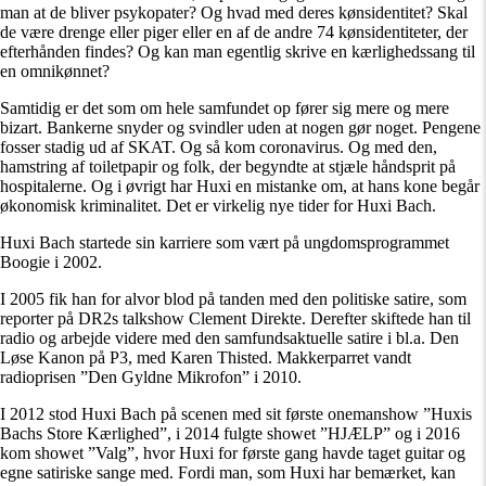
man at de bliver psykopater? Og hvad med deres kønsidentitet? Skal
de være drenge eller piger eller en af de andre 74 kønsidentiteter, der
efterhånden findes? Og kan man egentlig skrive en kærlighedssang til
en omnikønnet?
Samtidig er det som om hele samfundet op fører sig mere og mere
bizart. Bankerne snyder og svindler uden at nogen gør noget. Pengene
fosser stadig ud af SKAT. Og så kom coronavirus. Og med den,
hamstring af toiletpapir og folk, der begyndte at stjæle håndsprit på
hospitalerne. Og i øvrigt har Huxi en mistanke om, at hans kone begår
økonomisk kriminalitet. Det er virkelig nye tider for Huxi Bach.
Huxi Bach startede sin karriere som vært på ungdomsprogrammet
Boogie i 2002.
I 2005 fik han for alvor blod på tanden med den politiske satire, som
reporter på DR2s talkshow Clement Direkte. Derefter skiftede han til
radio og arbejde videre med den samfundsaktuelle satire i bl.a. Den
Løse Kanon på P3, med Karen Thisted. Makkerparret vandt
radioprisen ”Den Gyldne Mikrofon” i 2010.
I 2012 stod Huxi Bach på scenen med sit første onemanshow ”Huxis
Bachs Store Kærlighed”, i 2014 fulgte showet ”HJÆLP” og i 2016
kom showet ”Valg”, hvor Huxi for første gang havde taget guitar og
egne satiriske sange med. Fordi man, som Huxi har bemærket, kan