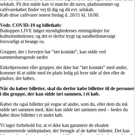
selskab. På den måde kan vi matche dit navn, pladsnummer og
cafévarekøbet finder vej til dig og dit evt. selskab.
Køb disse cafévarer senest fredag d. 20/11 kl. 10:00.
Vedr. COVID-19 og billetkøb:
Baltoppen LIVE følger myndighedernes retningslinjer for
kulturinstitutioner, og det er derfor trygt og sundhedsmæssigt
forsvarligt at besøge os.
Grupper, der i forvejen har ”tæt kontakt”, kan sidde ved
sammenhængende sæder.
Enkeltpersoner eller grupper, der ikke har ”tæt kontakt” med andre,
kommer til at sidde med én plads ledig på hver side af den eller de
pladser, der købes.
Når du køber billetter, skal du derfor købe billetter til de personer
i din gruppe, der kan sidde tæt sammen, i ét køb.
Køber du også billetter på vegne af andre, som du, eller dem du må
sidde tæt sammen med, ikke kan sidde tæt sammen med – bedes du
købe disse billetter i et andet køb.
Vi tager forbehold for, at vi ikke kan garantere de eksakte
nummererede siddepladser, der fremgår af de købte billetter. Det kan