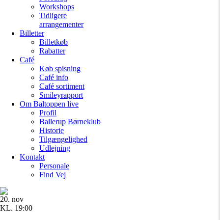
Workshops
Tidligere
arrangementer
Billetter
Billetkøb
Rabatter
Café
Køb spisning
Café info
Café sortiment
Smileyrapport
Om Baltoppen
live
Profil
Ballerup Børneklub
Historie
Tilgængelighed
Udlejning
Kontakt
Personale
Find Vej
20. nov
KL. 19:00