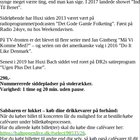
synge meget værre ting, end man kan sige. I 2017 landede showet ”Ind
Til Benet”.
Sideløbende har Huxi siden 2013 været vært på
radioprogrammet/podcasten ”Det Gode Gamle Folketing”. Først på
Radio 24syv, nu hos Weekendavisen.
På TV-fronten er det blevet til flere serier med Jan Gintberg ”Må Vi
Komme Med?” – og serien om det amerikanske valg i 2016 ”Do It
Like Denmark”.
Senest i 2019 har Huxi Bach siddet ved roret på DR2s satireprogram
”Ugen Plus Det Løse”.
290,-
Nummererede siddepladser på stolerækker.
Varighed: 1 time og 20 min. uden pause
.
Salsbaren er lukket – køb dine drikkevarer på forhånd:
Når du køber billet til koncerten får du mulighed for at bestille/købe
cafévarer under billetkøbsprocessen.
Har du allerede købt billet(ter) skal du købe dine cafévarer her:
https://baltoppenlive.dk/#select/90535/26
.
Har du købt billetter til andre end dig selv, så køb også cafévarer til dit