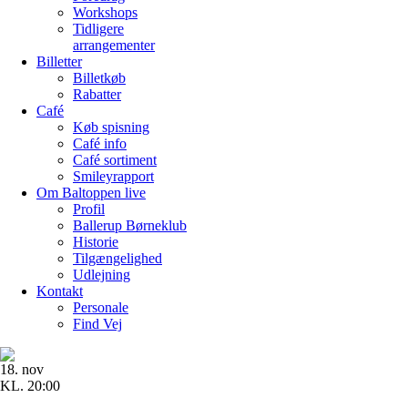
Workshops
Tidligere
arrangementer
Billetter
Billetkøb
Rabatter
Café
Køb spisning
Café info
Café sortiment
Smileyrapport
Om Baltoppen
live
Profil
Ballerup Børneklub
Historie
Tilgængelighed
Udlejning
Kontakt
Personale
Find Vej
18. nov
KL. 20:00