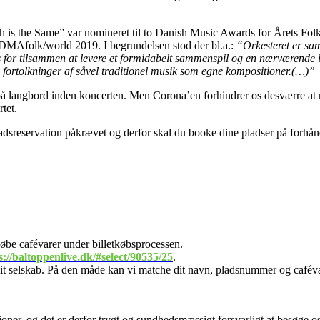
s the Same” var nomineret til to Danish Music Awards for Årets Folk
 DMAfolk/world 2019. I begrundelsen stod der bl.a.:
“Orkesteret er sa
des for tilsammen at levere et formidabelt sammenspil og en nærværende
ge fortolkninger af såvel traditionel musik som egne kompositioner.(…)”
 langbord inden koncerten. Men Corona’en forhindrer os desværre at rea
tet.
 pladsreservation påkrævet og derfor skal du booke dine pladser på forhån
/købe cafévarer under billetkøbsprocessen.
s://baltoppenlive.dk/#select/90535/25
.
 dit selskab. På den måde kan vi matche dit navn, pladsnummer og cafévare
oner, og det er derfor trygt og sundhedsmæssigt forsvarligt at besøge os