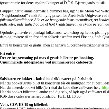
førstepræmie for deres nyfortolkninger af D.T.S. Bjerregaards musik.
Gruppen har to anmelderroste albummer bag sig: “The Moon We Watch i
“Neighbourhood” vandt for nylig prisen for Årets Folk Udgivelse ved
folkemusiktraditioner. Alle er de betagende instrumentalister, og ken
indlevelse, inderlighed og på et højt kvalitetsniveau at skabe personli
Oprindeligt havde vi planlagt folkedanse-workshop og fællesspisning på
dato og invitere til en fest af en folkedanseaften med Floating Sofa Quar
Entré til koncerten er gratis, men af hensyn til corona-restriktioner er
Fri entré
Der er begrænsning på max 6 gratis billetter pr. booking.
Unummerede siddepladser ved nummererede caféborde.
Salsbaren er lukket – køb dine drikkevarer på forhånd:
Når du booker gratis billet til koncerten får du mulighed for at bestille
Har du allerede booket billet(ter) skal du købe dine cafévarer her:
http
Har du booket billetter til andre end dig selv, så køb også cafévarer til
Køb disse cafévarer senest onsdag d. 18/11 kl. 10:00.
Vedr. COVID-19 og billetkøb:
Baltoppen LIVE følger myndighedernes retningslinjer for kulturinstituti