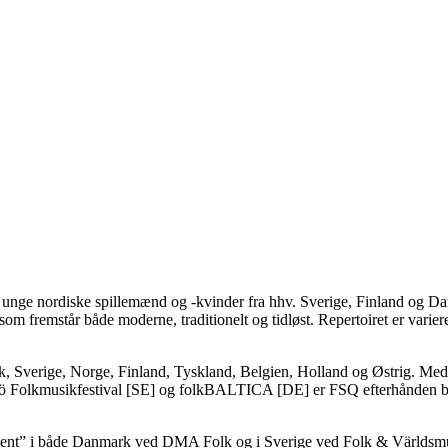
e unge nordiske spillemænd og -kvinder fra hhv. Sverige, Finland og 
 som fremstår både moderne, traditionelt og tidløst. Repertoiret er va
ark, Sverige, Norge, Finland, Tyskland, Belgien, Holland og Østrig. Me
rrö Folkmusikfestival [SE] og folkBALTICA [DE] er FSQ efterhånden bl
e Talent” i både Danmark ved DMA Folk og i Sverige ved Folk & Värld