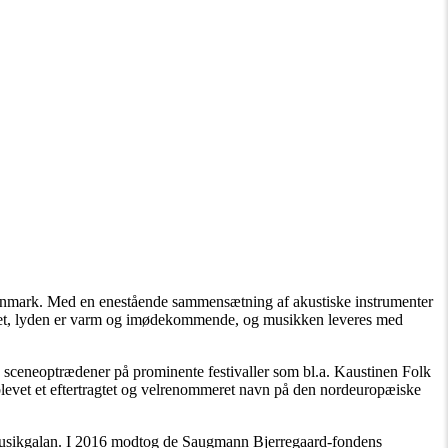
Danmark. Med en enestående sammensætning af akustiske instrumenter
rieret, lyden er varm og imødekommende, og musikken leveres med
d sceneoptrædener på prominente festivaller som bl.a. Kaustinen Folk
evet et eftertragtet og velrenommeret navn på den nordeuropæiske
smusikgalan. I 2016 modtog de Saugmann Bjerregaard-fondens