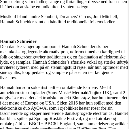
Som snefnug vil melodier, sange og fortællinger drysse ned fra scenen
i håbet om at skabe en unik aften i vinterens tegn.
Musik af blandt andre Schubert, Dreamers’ Circus, Joni Mitchell,
Hannah Schneider samt en håndfuld traditionelle folkemelodier.
Hannah Schneider
Den danske sanger og komponist Hannah Schneider skaber
melankolsk og legende alternativ pop, udformet med en kærlighed til
folk og singer/songwriter traditionen og en fascination af elektroniske
lyde, og samples. Hannah Schneider’s sfæriske vokal og stærke udtryk
inviterer lytteren med på en stemningsfuld rejse, når hun optræder med
sine synths, loop-pedaler og samplere på scenen i et fængende
liveshow.
Hannah har som soloartist haft en omfattende karriere. Med 3
anmelderroste soloplader (Sony Music/ Mermaid/Lojinx UK), samt 2
udgivelser med det elektroniske projekt Sinusstøv, har hun turneret det
i det meste af Europa og USA. Siden 2016 har hun spillet med den
elektroniske duo AyOwA, som i øjeblikket høster roser for sin
fascinerende og eksperimenterende dansksprogede electronica. Bandet
har bl. a. spillet på Spot og Roskilde Festival, og med airplay og
omtale på bl. a. BBC1+ BBC6 i England, samt anmeldelser og artikler
på flere internationale musikmedier såsom Huffington Post, The