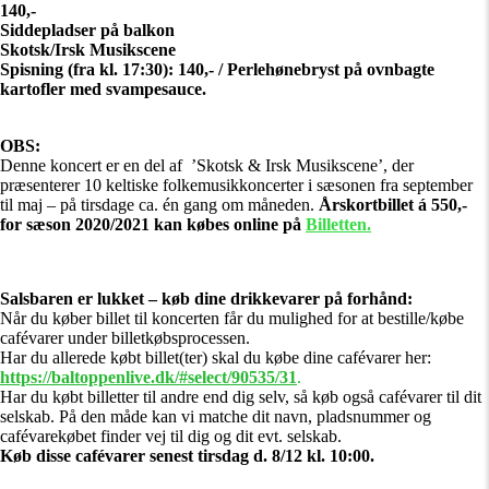
140,-
Siddepladser på balkon
Skotsk/Irsk Musikscene
Spisning (fra kl. 17:30): 140,- / Perlehønebryst på ovnbagte
kartofler med svampesauce.
OBS:
Denne koncert er en del af ’Skotsk & Irsk Musikscene’, der
præsenterer 10 keltiske folkemusikkoncerter i sæsonen fra september
til maj – på tirsdage ca. én gang om måneden.
Årskortbillet á 550,-
for sæson 2020/2021 kan købes online på
Billetten.
Salsbaren er lukket – køb dine drikkevarer på forhånd:
Når du køber billet til koncerten får du mulighed for at bestille/købe
cafévarer under billetkøbsprocessen.
Har du allerede købt billet(ter) skal du købe dine cafévarer her:
https://baltoppenlive.dk/#select/90535/31
.
Har du købt billetter til andre end dig selv, så køb også cafévarer til dit
selskab. På den måde kan vi matche dit navn, pladsnummer og
cafévarekøbet finder vej til dig og dit evt. selskab.
Køb disse cafévarer senest tirsdag d. 8/12 kl. 10:00.