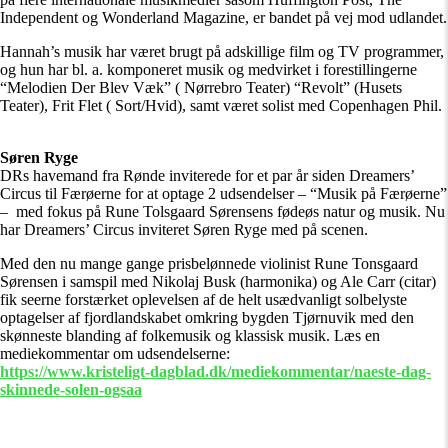
Independent og Wonderland Magazine, er bandet på vej mod udlandet.
Hannah’s musik har været brugt på adskillige film og TV programmer,
og hun har bl. a. komponeret musik og medvirket i forestillingerne
“Melodien Der Blev Væk” ( Nørrebro Teater) “Revolt” (Husets
Teater), Frit Flet ( Sort/Hvid), samt været solist med Copenhagen Phil.
Søren Ryge
DRs havemand fra Rønde inviterede for et par år siden Dreamers’
Circus til Færøerne for at optage 2 udsendelser – “Musik på Færøerne”
– med fokus på Rune Tolsgaard Sørensens fødeøs natur og musik. Nu
har Dreamers’ Circus inviteret Søren Ryge med på scenen.
Med den nu mange gange prisbelønnede violinist Rune Tonsgaard
Sørensen i samspil med Nikolaj Busk (harmonika) og Ale Carr (citar)
fik seerne forstærket oplevelsen af de helt usædvanligt solbelyste
optagelser af fjordlandskabet omkring bygden Tjørnuvik med den
skønneste blanding af folkemusik og klassisk musik. Læs en
mediekommentar om udsendelserne:
https://www.kristeligt-dagblad.dk/mediekommentar/naeste-dag-
skinnede-solen-ogsaa