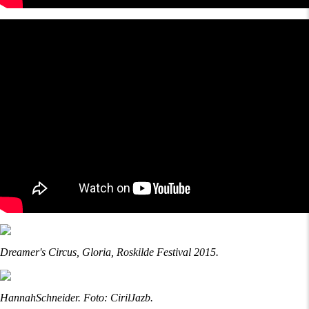
Dreamer's Circus, Gloria, Roskilde Festival 2015.
HannahSchneider. Foto: CirilJazb.