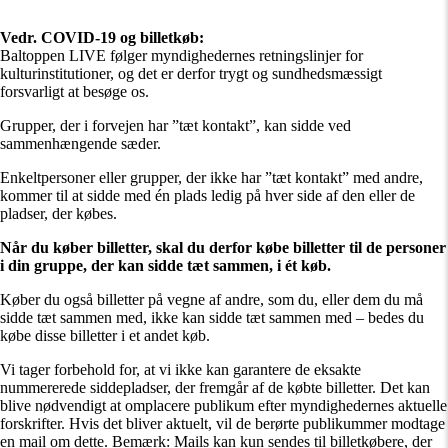
Vedr. COVID-19 og billetkøb:
Baltoppen LIVE følger myndighedernes retningslinjer for
kulturinstitutioner, og det er derfor trygt og sundhedsmæssigt
forsvarligt at besøge os.
Grupper, der i forvejen har ”tæt kontakt”, kan sidde ved
sammenhængende sæder.
Enkeltpersoner eller grupper, der ikke har ”tæt kontakt” med andre,
kommer til at sidde med én plads ledig på hver side af den eller de
pladser, der købes.
Når du køber billetter, skal du derfor købe billetter til de personer
i din gruppe, der kan sidde tæt sammen, i ét køb.
Køber du også billetter på vegne af andre, som du, eller dem du må
sidde tæt sammen med, ikke kan sidde tæt sammen med – bedes du
købe disse billetter i et andet køb.
Vi tager forbehold for, at vi ikke kan garantere de eksakte
nummererede siddepladser, der fremgår af de købte billetter. Det kan
blive nødvendigt at omplacere publikum efter myndighedernes aktuelle
forskrifter. Hvis det bliver aktuelt, vil de berørte publikummer modtage
en mail om dette. Bemærk: Mails kan kun sendes til billetkøbere, der