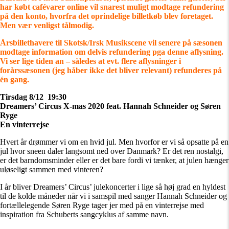
har købt cafévarer online vil snarest muligt modtage refundering
på den konto, hvorfra det oprindelige billetkøb blev foretaget.
Men vær venligst tålmodig.
Årsbillethavere til Skotsk/Irsk Musikscene vil senere på sæsonen
modtage information om delvis refundering pga denne aflysning.
Vi ser lige tiden an – således at evt. flere aflysninger i
forårssæsonen (jeg håber ikke det bliver relevant) refunderes på
én gang.
Tirsdag 8/12 19:30
Dreamers’ Circus X-mas 2020 feat. Hannah Schneider og Søren
Ryge
En vinterrejse
Hvert år drømmer vi om en hvid jul. Men hvorfor er vi så opsatte på en
jul hvor sneen daler langsomt ned over Danmark? Er det ren nostalgi,
er det barndomsminder eller er det bare fordi vi tænker, at julen hænger
uløseligt sammen med vinteren?
I år bliver Dreamers’ Circus’ julekoncerter i lige så høj grad en hyldest
til de kolde måneder når vi i samspil med sanger Hannah Schneider og
fortællelegende Søren Ryge tager jer med på en vinterrejse med
inspiration fra Schuberts sangcyklus af samme navn.