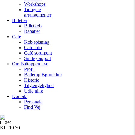
Workshops
Tidligere
arrangementer
Billetter
Billetkøb
Rabatter
Café
Køb spisning
Café info
Café sortiment
Smileyrapport
Om Baltoppen
live
Profil
Ballerup Børneklub
Historie
Tilgængelighed
Udlejning
Kontakt
Personale
Find Vej
8. dec
KL. 19:30