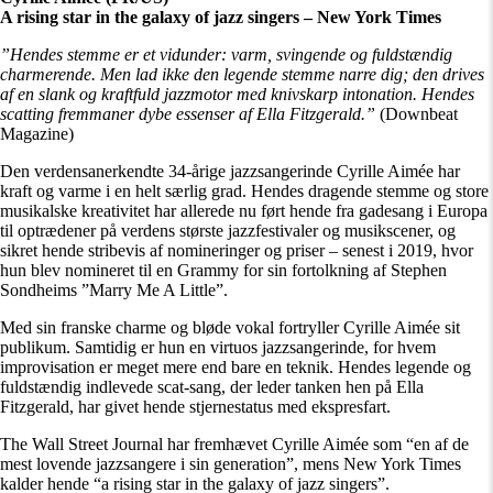
A rising star in the galaxy of jazz singers – New York Times
”Hendes stemme er et vidunder: varm, svingende og fuldstændig
charmerende. Men lad ikke den legende stemme narre dig; den drives
af en slank og kraftfuld jazzmotor med knivskarp intonation. Hendes
scatting fremmaner dybe essenser af Ella Fitzgerald.”
(Downbeat
Magazine)
Den verdensanerkendte 34-årige jazzsangerinde Cyrille Aimée har
kraft og varme i en helt særlig grad. Hendes dragende stemme og store
musikalske kreativitet har allerede nu ført hende fra gadesang i Europa
til optrædener på verdens største jazzfestivaler og musikscener, og
sikret hende stribevis af nomineringer og priser – senest i 2019, hvor
hun blev nomineret til en Grammy for sin fortolkning af Stephen
Sondheims ”Marry Me A Little”.
Med sin franske charme og bløde vokal fortryller Cyrille Aimée sit
publikum. Samtidig er hun en virtuos jazzsangerinde, for hvem
improvisation er meget mere end bare en teknik. Hendes legende og
fuldstændig indlevede scat-sang, der leder tanken hen på Ella
Fitzgerald, har givet hende stjernestatus med ekspresfart.
The Wall Street Journal har fremhævet Cyrille Aimée som “en af de
mest lovende jazzsangere i sin generation”, mens New York Times
kalder hende “a rising star in the galaxy of jazz singers”.