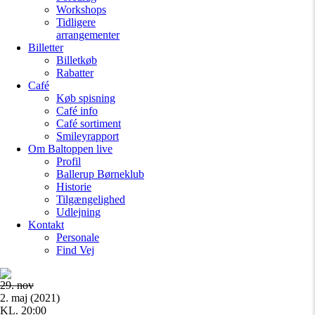
Workshops
Tidligere
arrangementer
Billetter
Billetkøb
Rabatter
Café
Køb spisning
Café info
Café sortiment
Smileyrapport
Om Baltoppen
live
Profil
Ballerup Børneklub
Historie
Tilgængelighed
Udlejning
Kontakt
Personale
Find Vej
29. nov
2. maj (2021)
KL. 20:00