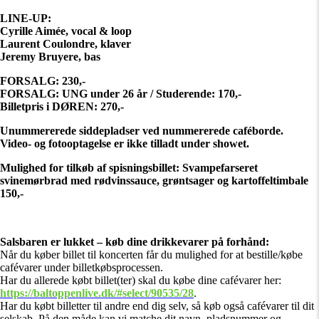
LINE-UP:
Cyrille Aimée, vocal & loop
Laurent Coulondre, klaver
Jeremy Bruyere, bas
FORSALG: 230,-
FORSALG: UNG under 26 år / Studerende: 170,-
Billetpris i DØREN: 270,-
Unummererede siddepladser ved nummererede caféborde.
Video- og fotooptagelse er ikke tilladt under showet.
Mulighed for tilkøb af spisningsbillet: Svampefarseret
svinemørbrad med rødvinssauce, grøntsager og kartoffeltimbale
150,-
Salsbaren er lukket – køb dine drikkevarer på forhånd:
Når du køber billet til koncerten får du mulighed for at bestille/købe
cafévarer under billetkøbsprocessen.
Har du allerede købt billet(ter) skal du købe dine cafévarer her:
https://baltoppenlive.dk/#select/90535/28
.
Har du købt billetter til andre end dig selv, så køb også cafévarer til dit
selskab. På den måde kan vi matche dit navn, pladsnummer og