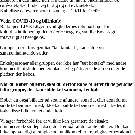
cafévarekøbet finder vej til dig og dit evt. selskab.
Køb disse cafévarer senest søndag d. 29/11 kl. 10:00.
Vedr. COVID-19 og billetkøb:
Baltoppen LIVE følger myndighedernes retningslinjer for
kulturinstitutioner, og det er derfor trygt og sundhedsmæssigt
forsvarligt at besøge os.
Grupper, der i forvejen har ”tæt kontakt”, kan sidde ved
sammenhængende sæder.
Enkeltpersoner eller grupper, der ikke har ”tæt kontakt” med andre,
kommer til at sidde med én plads ledig på hver side af den eller de
pladser, der købes.
Når du køber billetter, skal du derfor købe billetter til de personer
i din gruppe, der kan sidde tæt sammen, i ét køb.
Køber du også billetter på vegne af andre, som du, eller dem du må
sidde tæt sammen med, ikke kan sidde tæt sammen med – bedes du
købe disse billetter i et andet køb.
Vi tager forbehold for, at vi ikke kan garantere de eksakte
nummererede siddepladser, der fremgår af de købte billetter. Det kan
blive nødvendigt at omplacere publikum efter myndighedernes aktuelle