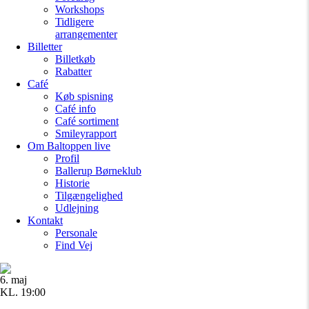
Workshops
Tidligere
arrangementer
Billetter
Billetkøb
Rabatter
Café
Køb spisning
Café info
Café sortiment
Smileyrapport
Om Baltoppen
live
Profil
Ballerup Børneklub
Historie
Tilgængelighed
Udlejning
Kontakt
Personale
Find Vej
6. maj
KL. 19:00