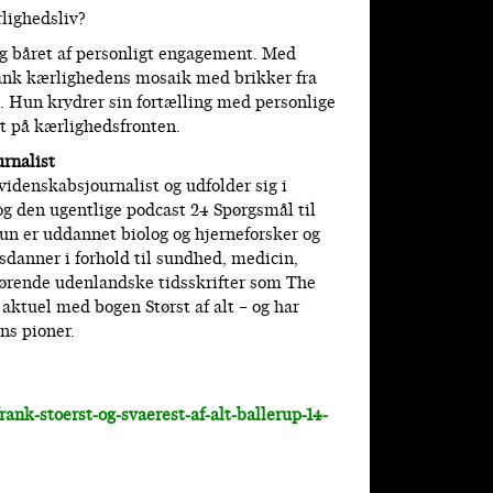
lighedsliv?
g båret af personligt engagement. Med
nk kærlighedens mosaik med brikker fra
. Hun krydrer sin fortælling med personlige
ert på kærlighedsfronten.
rnalist
idenskabsjournalist og udfolder sig i
g den ugentlige podcast 24 Spørgsmål til
un er uddannet biolog og hjerneforsker og
danner i forhold til sundhed, medicin,
 førende udenlandske tidsskrifter som The
ktuel med bogen Størst af alt – og har
ns pioner.
ank-stoerst-og-svaerest-af-alt-ballerup-14-