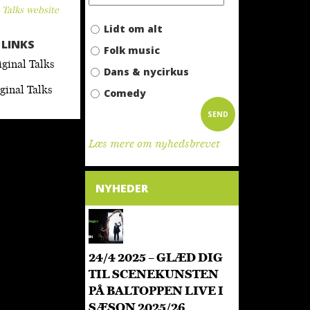
 Talks website
Lidt om alt
LINKS
Folk music
ginal Talks
Dans & nycirkus
ginal Talks
Comedy
SEND
Læs mere om nyhedsbrevet
NYHEDER
24/4 2025 – GLÆD DIG
TIL SCENEKUNSTEN
PÅ BALTOPPEN LIVE I
SÆSON 2025/26