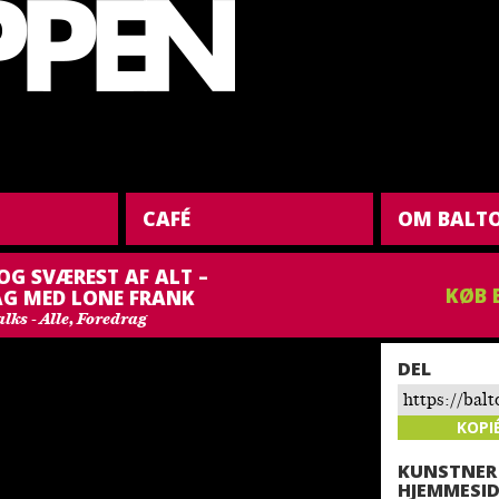
CAFÉ
OM BALT
OG SVÆREST AF ALT –
KØB 
AG MED LONE FRANK
lks - Alle, Foredrag
DEL
https://bal
og-svaerest-
KOPI
foredrag-me
KUNSTNER
2-2/
HJEMMESID