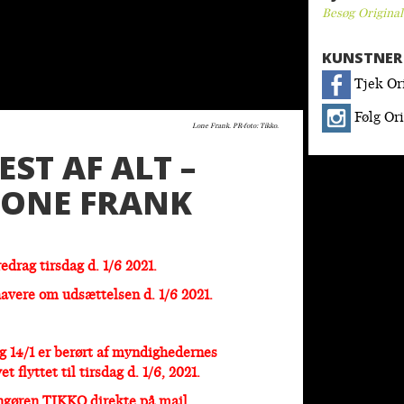
Besøg Original
KUNSTNER 
Tjek Ori
Følg Ori
Lone Frank. PR-foto: Tikko.
ST AF ALT –
LONE FRANK
edrag tirsdag d. 1/6 2021.
avere om udsættelsen d. 1/6 2021.
g 14/1 er berørt af myndighedernes
 flyttet til tirsdag d. 1/6, 2021.
angøren TIKKO direkte på mail.