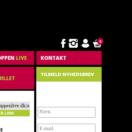
0
OPPEN
LIVE
KONTAKT
TILMELD NYHEDSBREV
BILLET
NYHEDSBREV
toppenlive.dk/arrangement/stoerst-
af-alt-
ÉR LINK
d-lone-frank-
E