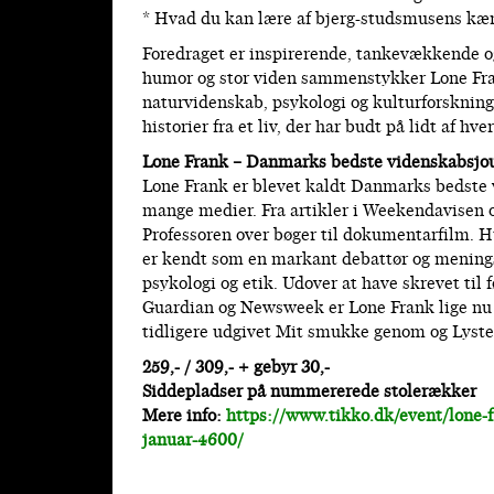
* Hvad du kan lære af bjerg-studsmusens kær
Foredraget er inspirerende, tankevækkende o
humor og stor viden sammenstykker Lone Fra
naturvidenskab, psykologi og kulturforskning
historier fra et liv, der har budt på lidt af hv
Lone Frank – Danmarks bedste videnskabsjou
Lone Frank er blevet kaldt Danmarks bedste v
mange medier. Fra artikler i Weekendavisen o
Professoren over bøger til dokumentarfilm. H
er kendt som en markant debattør og menings
psykologi og etik. Udover at have skrevet til
Guardian og Newsweek er Lone Frank lige nu a
tidligere udgivet Mit smukke genom og Lyste
259,- / 309,- + gebyr 30,-
Siddepladser på nummererede stolerækker
Mere info:
https://www.tikko.dk/event/lone-fr
januar-4600/