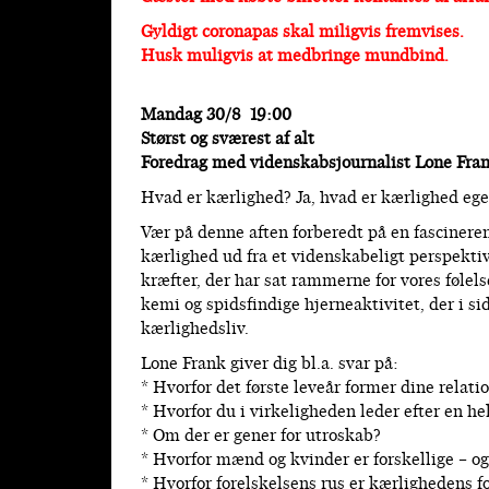
Gyldigt coronapas skal miligvis fremvises.
Husk muligvis at medbringe mundbind.
Mandag 30/8 19:00
Størst og sværest af alt
Foredrag med videnskabsjournalist Lone Fra
Hvad er kærlighed? Ja, hvad er kærlighed ege
Vær på denne aften forberedt på en fascinere
kærlighed ud fra et videnskabeligt perspekt
kræfter, der har sat rammerne for vores føle
kemi og spidsfindige hjerneaktivitet, der i si
kærlighedsliv.
Lone Frank giver dig bl.a. svar på:
* Hvorfor det første leveår former dine relatio
* Hvorfor du i virkeligheden leder efter en he
* Om der er gener for utroskab?
* Hvorfor mænd og kvinder er forskellige – o
* Hvorfor forelskelsens rus er kærlighedens 