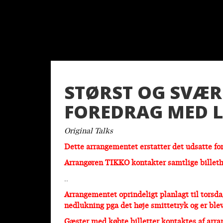
STØRST OG SVÆRE
FOREDRAG MED 
Original Talks
Dette arrangementet erstatter det udsatte for
Arrangøren TIKKO kontakter samtlige billeth
..
Arrangementet oprindeligt planlagt til torsda
nedlukning pga det høje smittetryk og er blevet
Gæster med købte billetter kontaktes af arr