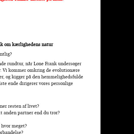
nk om kærlighedens natur
ntlig?
nde rundtur, når Lone Frank undersøger
iv. Vi kommer omkring de evolutionære
lser, og kigger på den hemmelighedsfulde
dste ende dirigerer vores personlige
ner resten af livet?
lt anden partner end du tror?
g hvor meget?
forbandelse?