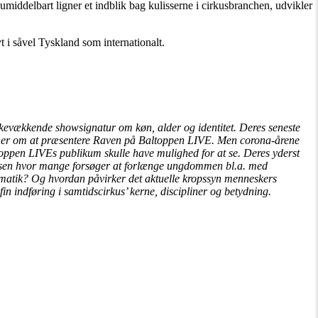
middelbart ligner et indblik bag kulisserne i cirkusbranchen, udvikler
i såvel Tyskland som internationalt.
ankevækkende showsignatur om køn, alder og identitet. Deres seneste
laner om at præsentere Raven på Baltoppen LIVE. Men corona-årene
toppen LIVEs publikum skulle have mulighed for at se. Deres yderst
ndensen hvor mange forsøger at forlænge ungdommen bl.a. med
ematik? Og hvordan påvirker det aktuelle kropssyn menneskers
n indføring i samtidscirkus’ kerne, discipliner og betydning.