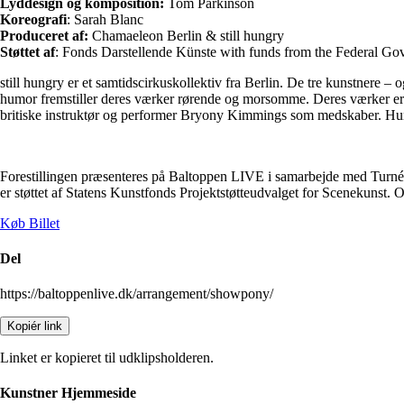
Lyddesign og komposition:
Tom Parkinson
Koreografi
: Sarah Blanc
Produceret af:
Chamaeleon Berlin & still hungry
Støttet af
: Fonds Darstellende Künste with funds from the Federal
still hungry er et samtidscirkuskollektiv fra Berlin. De tre kunstnere
humor fremstiller deres værker rørende og morsomme. Deres værker er ak
britiske instruktør og performer Bryony Kimmings som medskaber. Hun er
Forestillingen præsenteres på Baltoppen LIVE i samarbejde med Turné
er støttet af Statens Kunstfonds Projektstøtteudvalget for Scenekunst. 
Køb Billet
Del
https://baltoppenlive.dk/arrangement/showpony/
Kopiér link
Linket er kopieret til udklipsholderen.
Kunstner Hjemmeside