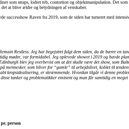
ner som straps, lodret reb, contortion og objektmanipulation. Det som u
om det at blive ældre og betydningen af venskaber.
e successhow Raven fra 2019, som de siden har turneret med intensivt 
 Remain Restless. Jeg har begejstret fulgt dem siden, da de bærer en t
amtidig mødre, var formidabel. Jeg oplevede showet i 2019 og havde p
 Edinburgh blev jeg overbevist om at det skulle være det show, som Bal
 på mennesker, som bliver for “gamle” til arbejdslivet, koblet til te
skabt kropsidealisering, er skræmmende. Hvordan tilgår vi denne probl
 disse tanker og problematikker eminent og man får samtidig en meget fi
 pr. person