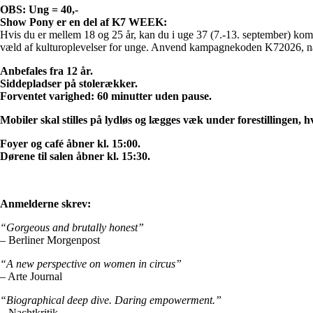
OBS: Ung = 40,-
Show Pony er en del af K7 WEEK:
Hvis du er mellem 18 og 25 år, kan du i uge 37 (7.-13. september) komm
væld af kulturoplevelser for unge. Anvend kampagnekoden K72026, nå
Anbefales fra 12 år.
Siddepladser på stolerækker.
Forventet varighed: 60 minutter uden pause.
Mobiler skal stilles på lydløs og lægges væk under forestillingen, hvo
Foyer og café åbner kl. 15:00.
Dørene til salen åbner kl. 15:30.
Anmelderne skrev:
“Gorgeous and brutally honest”
– Berliner Morgenpost
“A new perspective on women in circus”
– Arte Journal
“Biographical deep dive. Daring empowerment.”
– Nachtkritik