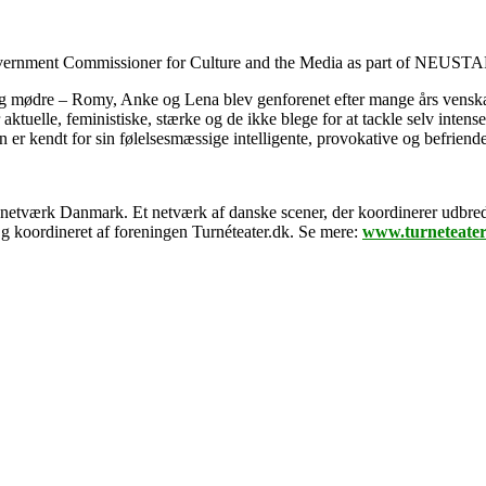
 Government Commissioner for Culture and the Media as part of NE
 – og mødre – Romy, Anke og Lena blev genforenet efter mange års venska
tuelle, feministiske, stærke og de ikke blege for at tackle selv inten
 kendt for sin følelsesmæssige intelligente, provokative og befriende 
netværk Danmark. Et netværk af danske scener, der koordinerer udbred
Og koordineret af foreningen Turnéteater.dk. Se mere:
www.turneteater