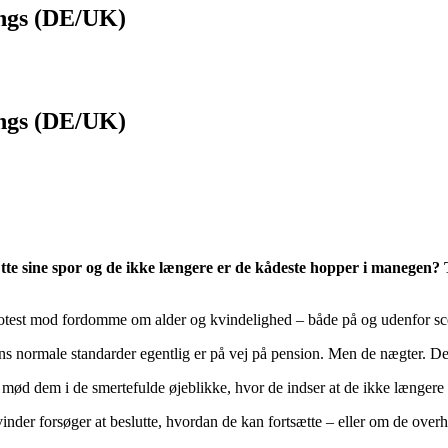
ngs (DE/UK)
ngs (DE/UK)
sætte sine spor og de ikke længere er de kådeste hopper i maneg
rotest mod fordomme om alder og kvindelighed – både på og udenfor sc
hens normale standarder egentlig er på vej på pension. Men de nægter. De
 mød dem i de smertefulde øjeblikke, hvor de indser at de ikke længere
vinder forsøger at beslutte, hvordan de kan fortsætte – eller om de over