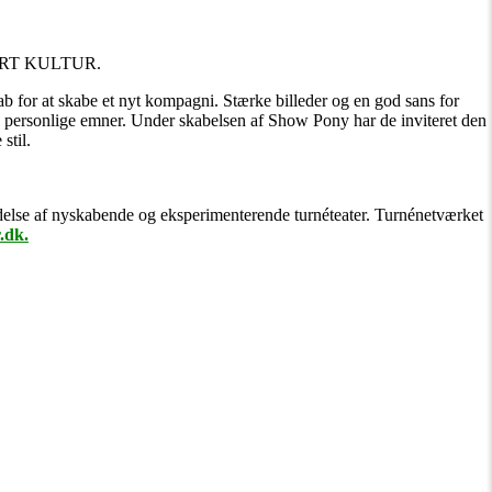
USTART KULTUR.
b for at skabe et nyt kompagni. Stærke billeder og en god sans for
se personlige emner. Under skabelsen af Show Pony har de inviteret den
stil.
else af nyskabende og eksperimenterende turnéteater. Turnénetværket
.dk.