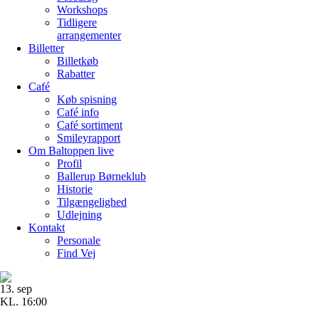
Workshops
Tidligere
arrangementer
Billetter
Billetkøb
Rabatter
Café
Køb spisning
Café info
Café sortiment
Smileyrapport
Om Baltoppen
live
Profil
Ballerup Børneklub
Historie
Tilgængelighed
Udlejning
Kontakt
Personale
Find Vej
13. sep
KL. 16:00