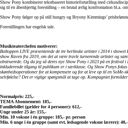
Show Pony kombinerer tekstbaseret historiefortælling med cirkusdiscipli
sig til en åbenhjertig forestilling – en brutal ærlig konfrontation bl.a. 
Show Pony følger op på still hungry og Bryony Kimmings’ prisbelønned
Forestillingen har engelsk tale.
Musikteaterchefen motiverer:
Baltoppen LIVE præsenterede de tre berlinske artister i 2014 i showet
show Raven fra 2019, om det at være travle turnerende artister og s
obstruerede. Og da jeg så deres nye Show Pony i 2023 på en festival i
inkluderende tilgang til publikum er i særklasse. Og Show Ponys fokus
skønhedsoperationer for at kompensere og for at leve op til en SoMe-
selvfølelse? Det er vigtige spørgsmål at tage op. Kompagniet formilder
Normalpris: 225,-
TEMA Abonnement: 185,-
Familiebillet (gælder for 4 personer): 612,-
Unge under 25 år: 155,-
Min. 10 voksne i én gruppe: 185,- pr. person
Min. 6 unge i én gruppe (samt evt. ledsagende voksne lærere): 40,-