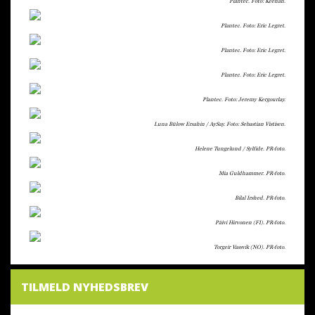
Plantec. Foto: Keenan.
Plantec. Foto: Eric Legret.
Plantec. Foto: Eric Legret.
Plantec. Foto: Eric Legret.
Plantec. Foto: Jeremy Kergourlay.
Luna Bülow Ersahin / AySay. Foto: Sebastian Vistisen.
Helene Tungelund / Sylfide. PR-foto.
Mia Guldhammer. PR-foto.
Bilal Irshed. PR-foto.
Päivi Hirvonen (FI). PR-foto.
Torgeir Vassvik (NO). PR-foto.
TILMELD NYHEDSBREV