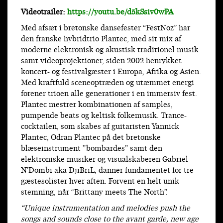
Videotrailer:
https://youtu.be/d5kSsiv0wPA
Med afsæt i bretonske dansefester “FestNoz” har
den franske hybridtrio Plantec, med sit mix af
moderne elektronisk og akustisk traditionel musik
samt videoprojektioner, siden 2002 henrykket
koncert- og festivalgæster i Europa, Afrika og Asien.
Med kraftfuld sceneoptræden og utæmmet energi
forener trioen alle generationer i en immersiv fest.
Plantec mestrer kombinationen af samples,
pumpende beats og keltisk folkemusik. Trance-
cocktailen, som skabes af guitaristen Yannick
Plantec, Odran Plantec på det bretonske
blæseinstrument ”bombardes” samt den
elektroniske musiker og visualskaberen Gabriel
N’Dombi aka DjiBriL, danner fundamentet for tre
gæstesolister hver aften. Forvent en helt unik
stemning, når “Brittany meets The North”.
“Unique instrumentation and melodies push the
songs and sounds close to the avant garde, new age