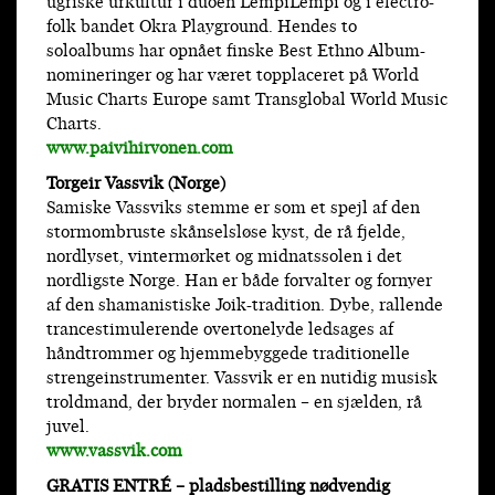
ugriske urkultur i duoen LempiLempi og i electro-
folk bandet Okra Playground. Hendes to
soloalbums har opnået finske Best Ethno Album-
nomineringer og har været topplaceret på World
Music Charts Europe samt Transglobal World Music
Charts.
www.paivihirvonen.com
Torgeir Vassvik (Norge)
Samiske Vassviks stemme er som et spejl af den
stormombruste skånselsløse kyst, de rå fjelde,
nordlyset, vintermørket og midnatssolen i det
nordligste Norge. Han er både forvalter og fornyer
af den shamanistiske Joik-tradition. Dybe, rallende
trancestimulerende overtonelyde ledsages af
håndtrommer og hjemmebyggede traditionelle
strengeinstrumenter. Vassvik er en nutidig musisk
troldmand, der bryder normalen – en sjælden, rå
juvel.
www.vassvik.com
GRATIS ENTRÉ – pladsbestilling nødvendig