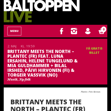
0
MENU
2. MAJ
KL. 19:59
FÅ GRATIS
BRITTANY MEETS THE NORTH –
BILLET
PLANTEC (FR) FEAT. LUNA
ERSAHIN, HELENE TUNGELUND &
MIA GULDHAMMER + BILAL
IRSHED, PÄIVI HIRVONEN (FI) &
TORGEIR VASSVIK (NO)
Musik, Ny-folk
Plantec. Foto: Keenan.
BRITTANY MEETS THE
NORTH – PLANTEC (FR)