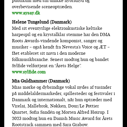
publikum med sin unikke hybridlyd og
overbevisende sceneoptræden.
www.aysay.dk
Helene Tungelund (Danmark)
Med sit eventyrlige elektroakustiske keltiske
harpespil og en krystalklar stemme har den DMA
Roots Awards-vindende komponist, sanger og
musiker – også kendt fra Nevesta’s Voice og ÆT –
fået etableret sit navn i den moderne
folkmusikbranche. Senest modtog hun og bandet
Sylfide velfortjent en “Årets Helge”.
www.sylfide.com
Mia Guldhammer (Danmark)
Mias mørke og dybsindige vokal nydes af tusinder
på middelaldermarkeder, spillesteder og festivaler i
Danmark og internationalt, når hun optræder med
Virelai, Mallebrok, Nøkken, Dour/Le Pottier
Quartet, Sofia Sandén og Morten Alfred Høirup. I
2023 modtog hun en Danish Music Award for Årets
Rootstrack sammen med Sara Grabow.