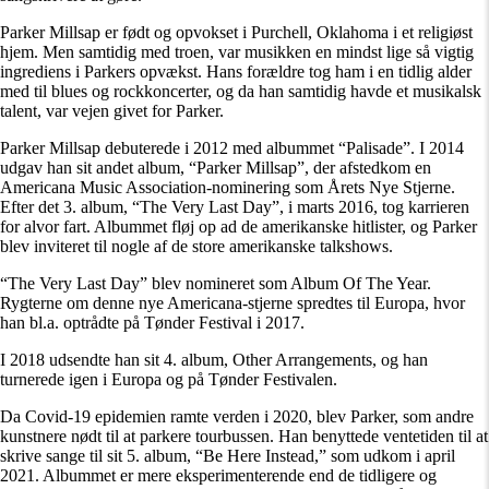
Parker Millsap er født og opvokset i Purchell, Oklahoma i et religiøst
hjem. Men samtidig med troen, var musikken en mindst lige så vigtig
ingrediens i Parkers opvækst. Hans forældre tog ham i en tidlig alder
med til blues og rockkoncerter, og da han samtidig havde et musikalsk
talent, var vejen givet for Parker.
Parker Millsap debuterede i 2012 med albummet “Palisade”. I 2014
udgav han sit andet album, “Parker Millsap”, der afstedkom en
Americana Music Association-nominering som Årets Nye Stjerne.
Efter det 3. album, “The Very Last Day”, i marts 2016, tog karrieren
for alvor fart. Albummet fløj op ad de amerikanske hitlister, og Parker
blev inviteret til nogle af de store amerikanske talkshows.
“The Very Last Day” blev nomineret som Album Of The Year.
Rygterne om denne nye Americana-stjerne spredtes til Europa, hvor
han bl.a. optrådte på Tønder Festival i 2017.
I 2018 udsendte han sit 4. album, Other Arrangements, og han
turnerede igen i Europa og på Tønder Festivalen.
Da Covid-19 epidemien ramte verden i 2020, blev Parker, som andre
kunstnere nødt til at parkere tourbussen. Han benyttede ventetiden til at
skrive sange til sit 5. album, “Be Here Instead,” som udkom i april
2021. Albummet er mere eksperimenterende end de tidligere og