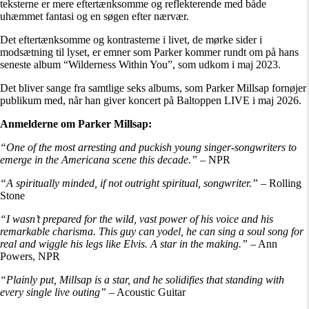
teksterne er mere eftertænksomme og reflekterende med både
uhæmmet fantasi og en søgen efter nærvær.
Det eftertænksomme og kontrasterne i livet, de mørke sider i
modsætning til lyset, er emner som Parker kommer rundt om på hans
seneste album “Wilderness Within You”, som udkom i maj 2023.
Det bliver sange fra samtlige seks albums, som Parker Millsap fornøjer
publikum med, når han giver koncert på Baltoppen LIVE i maj 2026.
Anmelderne om Parker Millsap:
“One of the most arresting and puckish young singer-songwriters to
emerge in the Americana scene this decade.”
– NPR
“A spiritually minded, if not outright spiritual, songwriter.”
– Rolling
Stone
“I wasn’t prepared for the wild, vast power of his voice and his
remarkable charisma. This guy can yodel, he can sing a soul song for
real and wiggle his legs like Elvis. A star in the making.”
– Ann
Powers, NPR
“Plainly put, Millsap is a star, and he solidifies that standing with
every single live outing”
– Acoustic Guitar