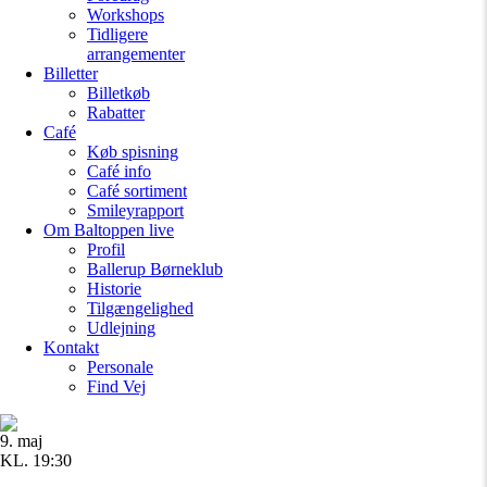
Workshops
Tidligere
arrangementer
Billetter
Billetkøb
Rabatter
Café
Køb spisning
Café info
Café sortiment
Smileyrapport
Om Baltoppen
live
Profil
Ballerup Børneklub
Historie
Tilgængelighed
Udlejning
Kontakt
Personale
Find Vej
9. maj
KL. 19:30