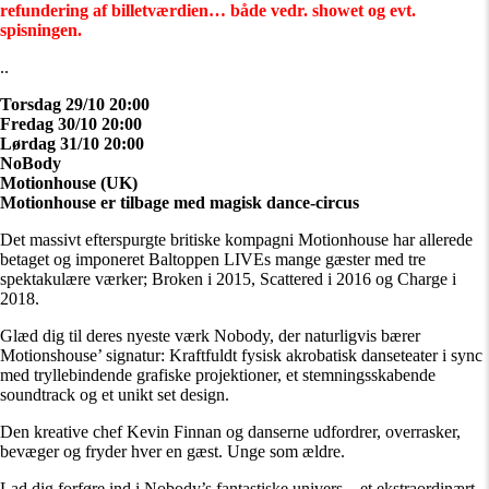
refundering af billetværdien… både vedr. showet og evt.
spisningen.
..
Torsdag 29/10 20:00
Fredag 30/10 20:00
Lørdag 31/10 20:00
NoBody
Motionhouse (UK)
Motionhouse er tilbage med magisk dance-circus
Det massivt efterspurgte britiske kompagni Motionhouse har allerede
betaget og imponeret Baltoppen LIVEs mange gæster med tre
spektakulære værker; Broken i 2015, Scattered i 2016 og Charge i
2018.
Glæd dig til deres nyeste værk Nobody, der naturligvis bærer
Motionshouse’ signatur: Kraftfuldt fysisk akrobatisk danseteater i sync
med tryllebindende grafiske projektioner, et stemningsskabende
soundtrack og et unikt set design.
Den kreative chef Kevin Finnan og danserne udfordrer, overrasker,
bevæger og fryder hver en gæst. Unge som ældre.
Lad dig forføre ind i Nobody’s fantastiske univers – et ekstraordinært