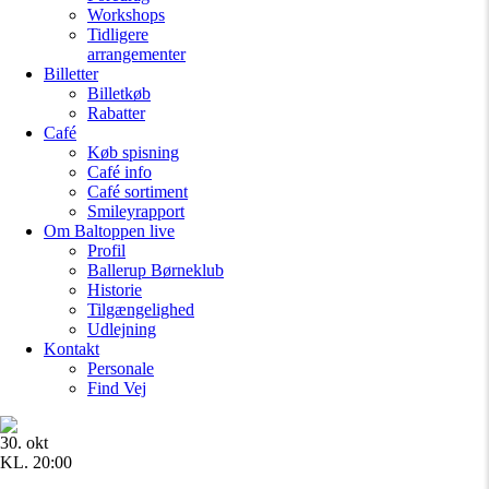
Workshops
Tidligere
arrangementer
Billetter
Billetkøb
Rabatter
Café
Køb spisning
Café info
Café sortiment
Smileyrapport
Om Baltoppen
live
Profil
Ballerup Børneklub
Historie
Tilgængelighed
Udlejning
Kontakt
Personale
Find Vej
30. okt
KL. 20:00