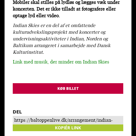
Mobiler skal stilles på lydløs og lægges væk under
koncerten. Det er ikke tilladt at fotografere eller
optage lyd eller video.
Indian Skies er en del af et omfattende
kulturudvekslingsprojekt med koncerter og
undervisningsaktiviteter i Indian, Norden og
Baltikum arrangeret i samarbejde med Dansk
Kulturinstitut.
Link med musik, der minder om Indian Skies
KØB BILLET
DEL
https://baltoppenlive.dk/arrangement/indian-
skies-copenhagen-jazz-orchestra-feat-ashwani-
KOPIÉR LINK
shankar-zuheb-ahmed-khan/