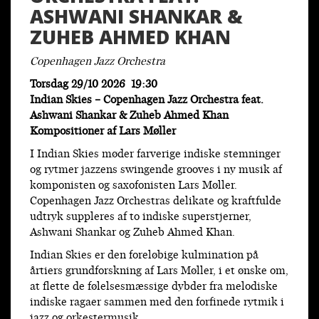
ASHWANI SHANKAR &
ZUHEB AHMED KHAN
Copenhagen Jazz Orchestra
Torsdag 29/10 2026 19:30
Indian Skies – Copenhagen Jazz Orchestra feat.
Ashwani Shankar & Zuheb Ahmed Khan
Kompositioner af Lars Møller
I Indian Skies møder farverige indiske stemninger
og rytmer jazzens swingende grooves i ny musik af
komponisten og saxofonisten Lars Møller.
Copenhagen Jazz Orchestras delikate og kraftfulde
udtryk suppleres af to indiske superstjerner,
Ashwani Shankar og Zuheb Ahmed Khan.
Indian Skies er den foreløbige kulmination på
årtiers grundforskning af Lars Møller, i et ønske om,
at flette de følelsesmæssige dybder fra melodiske
indiske ragaer sammen med den forfinede rytmik i
jazz og orkestermusik.