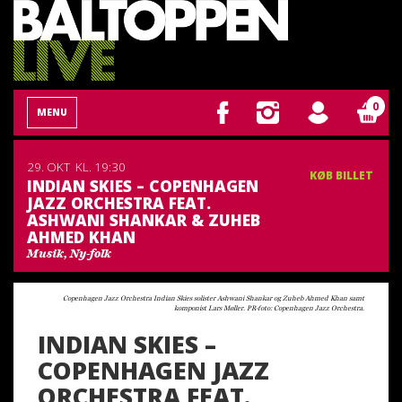
0
MENU
29. OKT
KL. 19:30
KØB BILLET
INDIAN SKIES – COPENHAGEN
JAZZ ORCHESTRA FEAT.
ASHWANI SHANKAR & ZUHEB
AHMED KHAN
Musik, Ny-folk
Copenhagen Jazz Orchestra Indian Skies solister Ashwani Shankar og Zuheb Ahmed Khan samt
komponist Lars Møller. PR-foto: Copenhagen Jazz Orchestra.
INDIAN SKIES –
COPENHAGEN JAZZ
ORCHESTRA FEAT.