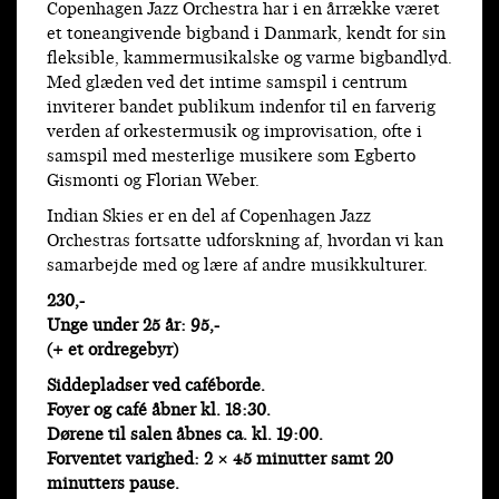
Copenhagen Jazz Orchestra har i en årrække været
et toneangivende bigband i Danmark, kendt for sin
fleksible, kammermusikalske og varme bigbandlyd.
Med glæden ved det intime samspil i centrum
inviterer bandet publikum indenfor til en farverig
verden af orkestermusik og improvisation, ofte i
samspil med mesterlige musikere som Egberto
Gismonti og Florian Weber.
Indian Skies er en del af Copenhagen Jazz
Orchestras fortsatte udforskning af, hvordan vi kan
samarbejde med og lære af andre musikkulturer.
230,-
Unge under 25 år: 95,-
(+ et ordregebyr)
Siddepladser ved caféborde.
Foyer og café åbner kl. 18:30.
Dørene til salen åbnes ca. kl. 19:00.
Forventet varighed: 2 × 45 minutter samt 20
minutters pause.