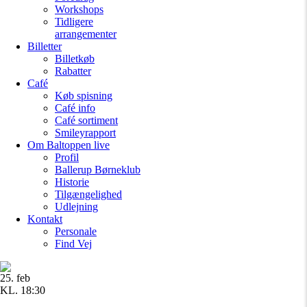
Workshops
Tidligere
arrangementer
Billetter
Billetkøb
Rabatter
Café
Køb spisning
Café info
Café sortiment
Smileyrapport
Om Baltoppen
live
Profil
Ballerup Børneklub
Historie
Tilgængelighed
Udlejning
Kontakt
Personale
Find Vej
25. feb
KL. 18:30