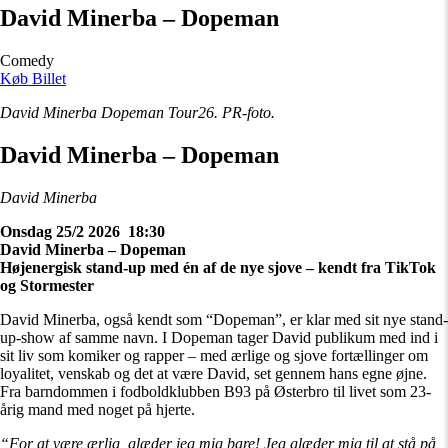
David Minerba – Dopeman
Comedy
Køb Billet
David Minerba Dopeman Tour26. PR-foto.
David Minerba – Dopeman
David Minerba
Onsdag 25/2 2026 18:30
David Minerba – Dopeman
Højenergisk stand-up med én af de nye sjove – kendt fra TikTok
og Stormester
David Minerba, også kendt som “Dopeman”, er klar med sit nye stand-
up-show af samme navn. I Dopeman tager David publikum med ind i
sit liv som komiker og rapper – med ærlige og sjove fortællinger om
loyalitet, venskab og det at være David, set gennem hans egne øjne.
Fra barndommen i fodboldklubben B93 på Østerbro til livet som 23-
årig mand med noget på hjerte.
“For at være ærlig, glæder jeg mig bare! Jeg glæder mig til at stå på