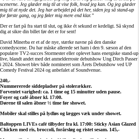
scenerne. Jeg glæder mig til at vise folk, hvad jeg kan. Og jeg glæder
mig til at nyde det. Jeg har arbejdet på det her, siden jeg så stand-up
for første gang, og jeg føler mig mere end klar.”
Der er fart på fra start til slut, og ikke ét sekund er kedeligt. Så skynd
dig at sikre din billet før det er for sent!
David Minerba er et af de nye, stærke navne på den danske
comedyscene. Du har måske allerede set ham i den 9. sæson af den
populære TV2-succes Stormester eller oplevet hans energiske stand-up
live, blandt andet med det anmelderroste debutshow Ung Dirch Passer
i 2024. Showet blev både nomineret som Årets Debutshow ved UP
Comedy Festival 2024 og anbefalet af Soundvenue.
240,-
Nummererede siddepladser på stolerækker.
Forventet varighed: ca. 1 time og 15 minutter uden pause.
Foyer og café åbner kl. 17:00.
Dørene til salen åbner ½ time før showet.
Mobiler skal stilles på lydløs og lægges væk under showet.
Baltoppen LIVEs café tilbyder fra kl. 17:00: Sticky Asian Glazed
Chicken med ris, broccoli, forårsløg og ristet sesam. 145,-