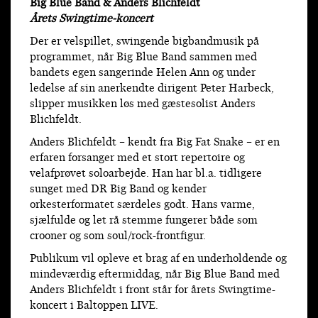
Big Blue Band & Anders Blichfeldt
Årets Swingtime-koncert
Der er velspillet, swingende bigbandmusik på
programmet, når Big Blue Band sammen med
bandets egen sangerinde Helen Ann og under
ledelse af sin anerkendte dirigent Peter Harbeck,
slipper musikken løs med gæstesolist Anders
Blichfeldt.
Anders Blichfeldt – kendt fra Big Fat Snake – er en
erfaren forsanger med et stort repertoire og
velafprøvet soloarbejde. Han har bl.a. tidligere
sunget med DR Big Band og kender
orkesterformatet særdeles godt. Hans varme,
sjælfulde og let rå stemme fungerer både som
crooner og som soul/rock-frontfigur.
Publikum vil opleve et brag af en underholdende og
mindeværdig eftermiddag, når Big Blue Band med
Anders Blichfeldt i front står for årets Swingtime-
koncert i Baltoppen LIVE.