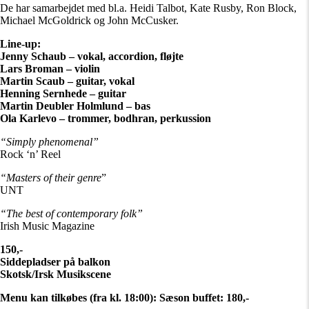
De har samarbejdet med bl.a. Heidi Talbot, Kate Rusby, Ron Block,
Michael McGoldrick og John McCusker.
Line-up:
Jenny Schaub – vokal, accordion, fløjte
Lars Broman – violin
Martin Scaub – guitar, vokal
Henning Sernhede – guitar
Martin Deubler Holmlund – bas
Ola Karlevo – trommer, bodhran, perkussion
“Simply phenomenal”
Rock ‘n’ Reel
“Masters of their genre
”
UNT
“The best of contemporary folk”
Irish Music Magazine
150,-
Siddepladser på balkon
Skotsk/Irsk Musikscene
Menu kan tilkøbes (fra kl. 18:00): Sæson buffet: 180,-