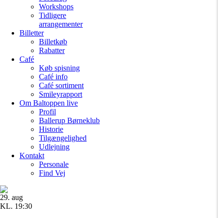
Workshops
Tidligere
arrangementer
Billetter
Billetkøb
Rabatter
Café
Køb spisning
Café info
Café sortiment
Smileyrapport
Om Baltoppen
live
Profil
Ballerup Børneklub
Historie
Tilgængelighed
Udlejning
Kontakt
Personale
Find Vej
29. aug
KL. 19:30