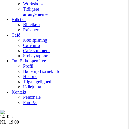
Workshops
Tidligere
arrangementer
Billetter
Billetkøb
Rabatter
Café
Køb spisning
Café info
Café sortiment
Smileyrapport
Om Baltoppen
live
Profil
Ballerup Børneklub
Historie
Tilgængelighed
Udlejning
Kontakt
Personale
Find Vej
14. feb
KL. 19:00