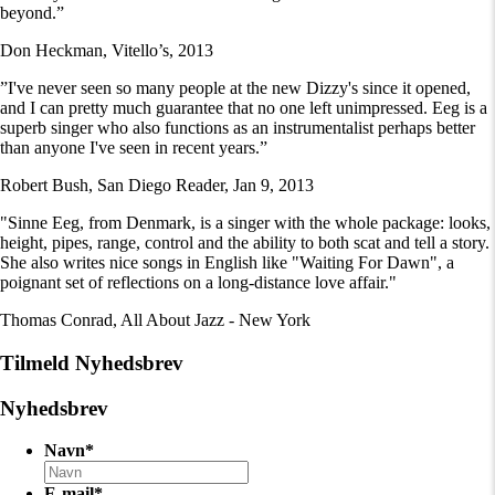
beyond.”
Don Heckman, Vitello’s, 2013
”I've never seen so many people at the new Dizzy's since it opened,
and I can pretty much guarantee that no one left unimpressed. Eeg is a
superb singer who also functions as an instrumentalist perhaps better
than anyone I've seen in recent years.”
Robert Bush, San Diego Reader, Jan 9, 2013
"Sinne Eeg, from Denmark, is a singer with the whole package: looks,
height, pipes, range, control and the ability to both scat and tell a story.
She also writes nice songs in English like "Waiting For Dawn", a
poignant set of reflections on a long-distance love affair."
Thomas Conrad, All About Jazz - New York
Tilmeld Nyhedsbrev
Nyhedsbrev
Navn
*
E-mail
*