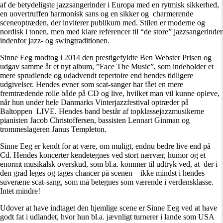
af de betydeligste jazzsangerinder i Europa med en rytmisk sikkerhed,
en uovertruffen harmonisk sans og en sikker og charmerende
sceneoptræden, der inviterer publikum med. Stilen er moderne og
nordisk i tonen, men med klare referencer til “de store” jazzsangerinder
indenfor jazz- og swingtraditionen.
Sinne Eeg modtog i 2014 den prestigefyldte Ben Webster Prisen og
udgav samme år et nyt album, ”Face The Music”, som indeholder et
mere sprudlende og udadvendt repertoire end hendes tidligere
udgivelser. Hendes evner som scat-sanger har fået en mere
fremtrædende rolle både på CD og live, hvilket man vil kunne opleve,
når hun under hele Danmarks Vinterjazzfestival optræder på
Baltoppen LIVE. Hendes band består af topklassejazzmusikerne
pianisten Jacob Christoffersen, bassisten Lennart Ginman og
trommeslageren Janus Templeton.
Sinne Eeg er kendt for at være, om muligt, endnu bedre live end på
Cd. Hendes koncerter kendetegnes ved stort nærvær, humor og et
enormt musikalsk overskud, som bl.a. kommer til udtryk ved, at der i
den grad leges og tages chancer på scenen – ikke mindst i hendes
suveræne scat-sang, som må betegnes som værende i verdensklasse.
Intet mindre!
Udover at have indtaget den hjemlige scene er Sinne Eeg ved at have
godt fat i udlandet, hvor hun bl.a. jævnligt turnerer i lande som USA