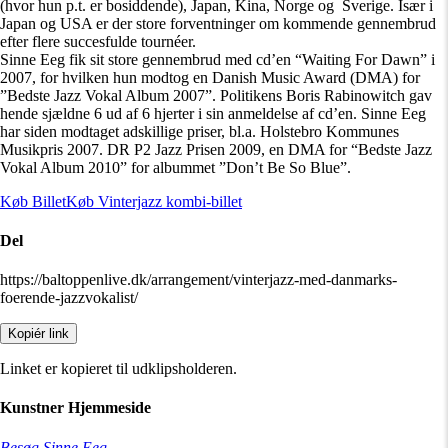
(hvor hun p.t. er bosiddende), Japan, Kina, Norge og Sverige. Især i
Japan og USA er der store forventninger om kommende gennembrud
efter flere succesfulde tournéer.
Sinne Eeg fik sit store gennembrud med cd’en “Waiting For Dawn” i
2007, for hvilken hun modtog en Danish Music Award (DMA) for
”Bedste Jazz Vokal Album 2007”. Politikens Boris Rabinowitch gav
hende sjældne 6 ud af 6 hjerter i sin anmeldelse af cd’en. Sinne Eeg
har siden modtaget adskillige priser, bl.a. Holstebro Kommunes
Musikpris 2007. DR P2 Jazz Prisen 2009, en DMA for “Bedste Jazz
Vokal Album 2010” for albummet ”Don’t Be So Blue”.
Køb Billet
Køb Vinterjazz kombi-billet
Del
https://baltoppenlive.dk/arrangement/vinterjazz-med-danmarks-
foerende-jazzvokalist/
Kopiér link
Linket er kopieret til udklipsholderen.
Kunstner Hjemmeside
Besøg Sinne Eeg