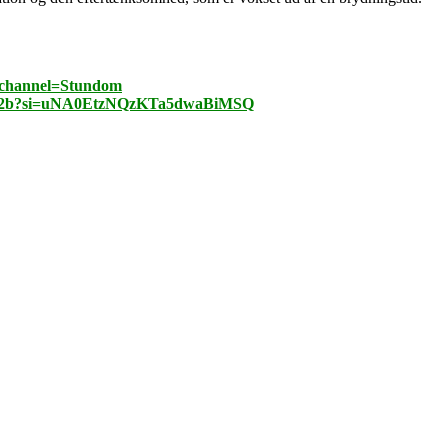
_channel=Stundom
5Zxk2b?si=uNA0EtzNQzKTa5dwaBiMSQ