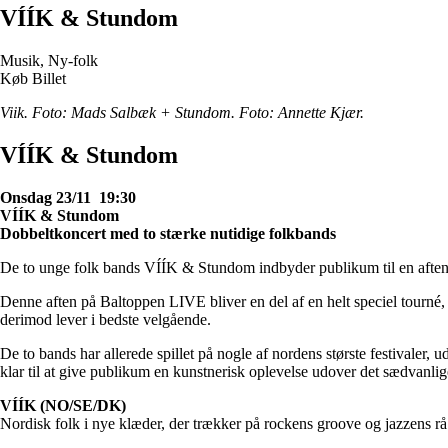
VÍÍK & Stundom
Musik, Ny-folk
Køb Billet
Viik. Foto: Mads Salbæk + Stundom. Foto: Annette Kjær.
VÍÍK & Stundom
Onsdag 23/11 19:30
VÍÍK & Stundom
Dobbeltkoncert med to stærke nutidige folkbands
De to unge folk bands VÍÍK & Stundom indbyder publikum til en aften 
Denne aften på Baltoppen LIVE bliver en del af en helt speciel tourné, s
derimod lever i bedste velgående.
De to bands har allerede spillet på nogle af nordens største festivaler
klar til at give publikum en kunstnerisk oplevelse udover det sædvanlig
VÍÍK (NO/SE/DK)
Nordisk folk i nye klæder, der trækker på rockens groove og jazzens rå