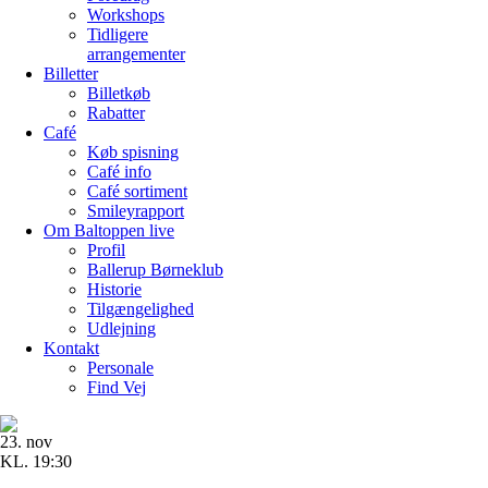
Workshops
Tidligere
arrangementer
Billetter
Billetkøb
Rabatter
Café
Køb spisning
Café info
Café sortiment
Smileyrapport
Om Baltoppen
live
Profil
Ballerup Børneklub
Historie
Tilgængelighed
Udlejning
Kontakt
Personale
Find Vej
23. nov
KL. 19:30