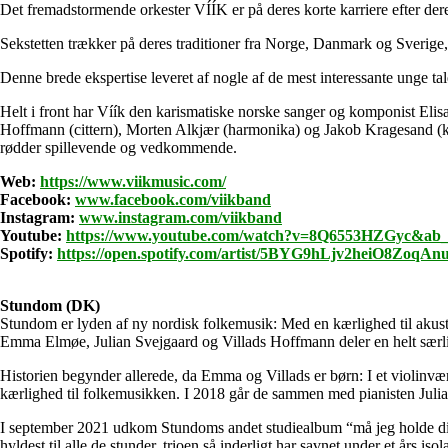
Det fremadstormende orkester VÍÍK er på deres korte karriere efter dere
Sekstetten trækker på deres traditioner fra Norge, Danmark og Sverige, m
Denne brede ekspertise leveret af nogle af de mest interessante unge ta
Helt i front har Víík den karismatiske norske sanger og komponist Elis
Hoffmann (cittern), Morten Alkjær (harmonika) og Jakob Kragesand (
rødder spillevende og vedkommende.
Web:
https://www.viikmusic.com/
Facebook:
www.facebook.com/viikband
Instagram:
www.instagram.com/viikband
Youtube:
https://www.youtube.com/watch?v=8Q6553HZGy
Spotify:
https://open.spotify.com/artist/5BYG9hLjv2heiO8ZoqA
Stundom (DK)
Stundom er lyden af ny nordisk folkemusik: Med en kærlighed til akustis
Emma Elmøe, Julian Svejgaard og Villads Hoffmann deler en helt særlig k
Historien begynder allerede, da Emma og Villads er børn: I et violinvæ
kærlighed til folkemusikken. I 2018 går de sammen med pianisten Julian
I september 2021 udkom Stundoms andet studiealbum “må jeg holde din h
hyldest til alle de stunder, trioen så inderligt har savnet under et års 