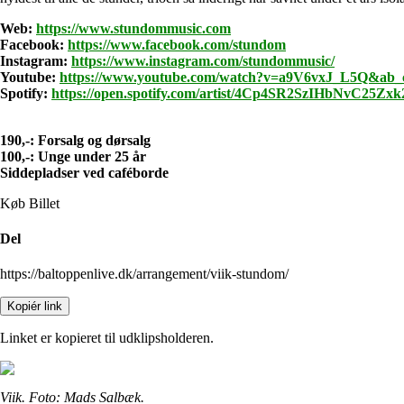
Web:
https://www.stundommusic.com
Facebook:
https://www.facebook.com/stundom
Instagram:
https://www.instagram.com/stundommusic/
Youtube:
https://www.youtube.com/watch?v=a9V6vxJ_L5Q&ab
Spotify:
https://open.spotify.com/artist/4Cp4SR2SzIHbNvC2
190,-: Forsalg og dørsalg
100,-: Unge under 25 år
Siddepladser ved caféborde
Køb Billet
Del
https://baltoppenlive.dk/arrangement/viik-stundom/
Kopiér link
Linket er kopieret til udklipsholderen.
Viik. Foto: Mads Salbæk.