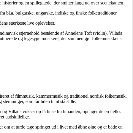
historier og en spilleglæde, der smitter langt ud over scenekanten.
a bl.a. bulgarske, ungarske, indiske og finske folketraditioner.
ens stærkeste live oplevelser.
dinavisk stjernehold bestående af Annelene Toft (violin), Villads
 rutinerede og legesyge musikere, der sammen gør folkemusikkens
pireret af filmmusik, kammermusik og traditionel nordisk folkemusik.
emninger, som får tiden til at stå stille.
a og Villads vokser op få huse fra hinanden, opdager de en fælles
t uadskillelige.
om at turde tage springet ud i livet med åbne øjne og er både en