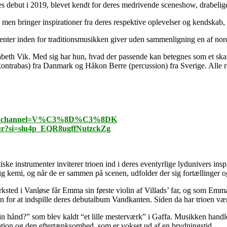
s debut i 2019, blevet kendt for deres medrivende sceneshow, drabelige 
en bringer inspirationer fra deres respektive oplevelser og kendskab, fr
lenter inden for traditionsmusikken giver uden sammenligning en af nord
abeth Vik. Med sig har hun, hvad der passende kan betegnes som et skan
kontrabas) fra Danmark og
Håkon Berre
(percussion) fra Sverige. Alle
c&ab_channel=V%C3%8D%C3%8DK
nur?si=slu4p_EQR8ugffNutzckZg
ke instrumenter inviterer trioen ind i deres eventyrlige lydunivers ins
emi, og når de er sammen på scenen, udfolder der sig fortællinger og st
rksted i Vanløse får Emma sin første violin af Villads’ far, og som Emm
 for at indspille deres debutalbum Vandkanten. Siden da har trioen være
ånd?” som blev kaldt “et lille mesterværk” i Gaffa. Musikken handler 
isolation og den eftertænksomhed, som er vokset ud af en brydningstid.