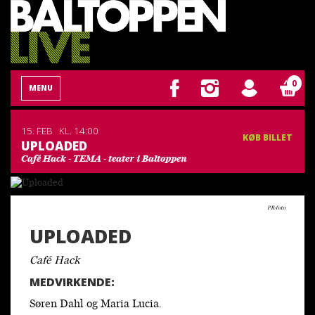
0
MENU
15. FEB
KL. 14:00
KØB BILLET
UPLOADED
Café Hack - TEMA - teater i Baltoppen
PR-foto
UPLOADED
Café Hack
MEDVIRKENDE:
Søren Dahl og Maria Lucia.