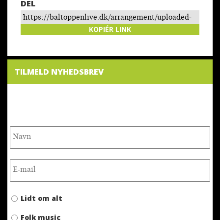
DEL
https://baltoppenlive.dk/arrangement/uploaded-
cafe-hack-cafeforestilling/
KOPIÉR LINK
TILMELD NYHEDSBREV
NYHEDSBREV
Lidt om alt
Folk music