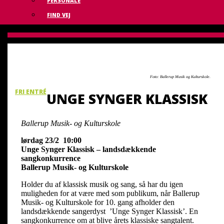
PERSONALE
FIND VEJ
23. FEB
KL. 10:00
UNGE SYNGER KLASSISK
Ballerup Musik- og Kulturskole - Musik
Foto: Ballerup Musik og Kulturskole.
FRI ENTRÉ
UNGE SYNGER KLASSISK
Ballerup Musik- og Kulturskole
lørdag 23/2 10:00
Unge Synger Klassisk – landsdækkende
sangkonkurrence
Ballerup Musik- og Kulturskole
Holder du af klassisk musik og sang, så har du igen
muligheden for at være med som publikum, når Ballerup
Musik- og Kulturskole for 10. gang afholder den
landsdækkende sangerdyst ’Unge Synger Klassisk’. En
sangkonkurrence om at blive årets klassiske sangtalent.