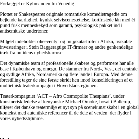
Forlægget er Købmanden fra Venedig.
Plottet er Shakespeares originale romantiske komedietragedie om
bejlende kærlighed, kynisk selviscenesættelse, kortfristede lån med ét
pund frisk menneskekød som garanti, psykologisk pakket ind i
antisemitiske undertoner.
Miljøet indeholder olieeventyr og miljøkatastrofer i Afrika, risikable
investeringer i Stein Baggeragtige IT-firmaer og andre genkendelige
træk fra nutidens nyhedskarrusel.
Det dynamiske team af professionelle skabere og performere har alle
base i København og omegn. De stammer fra Nord-, Vest, det centrale
og sydlige Afrika, Nordamerika og flere lande i Europa. Med denne
forestilling tager de sine første skridt hen imod konsolideringen af et
multietnisk teaterkompagni i Hovedstadsregionen.
Teaterkompagniet ‘ACT – Afro Cosmopolite Thespians’, under
kunstnerisk ledelse af kenyanske Michael Omoke, bosat i Ballerup,
tilfører det danske teatermiljø et nyt syn på scenekunst skabt i en global
kontekst med autentiske referencer til de dele af verden, der flyder i
vores nyhedsstrømme.