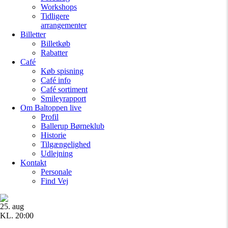
Workshops
Tidligere
arrangementer
Billetter
Billetkøb
Rabatter
Café
Køb spisning
Café info
Café sortiment
Smileyrapport
Om Baltoppen
live
Profil
Ballerup Børneklub
Historie
Tilgængelighed
Udlejning
Kontakt
Personale
Find Vej
25. aug
KL. 20:00