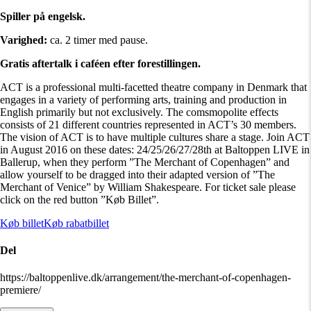
Spiller på engelsk.
Varighed:
ca. 2 timer med pause.
Gratis aftertalk i caféen efter forestillingen.
ACT is a professional multi-facetted theatre company in Denmark that
engages in a variety of performing arts, training and production in
English primarily but not exclusively. The comsmopolite effects
consists of 21 different countries represented in ACT’s 30 members.
The vision of ACT is to have multiple cultures share a stage. Join ACT
in August 2016 on these dates: 24/25/26/27/28th at Baltoppen LIVE in
Ballerup, when they perform ”The Merchant of Copenhagen” and
allow yourself to be dragged into their adapted version of ”The
Merchant of Venice” by William Shakespeare. For ticket sale please
click on the red button ”Køb Billet”.
Køb billet
Køb rabatbillet
Del
https://baltoppenlive.dk/arrangement/the-merchant-of-copenhagen-
premiere/