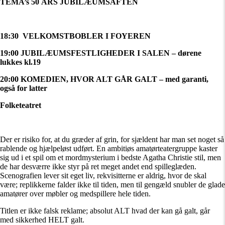
TEMA’s 50 ÅRS JUBILÆUMSAFTEN
18:30 VELKOMSTBOBLER I FOYEREN
19:00 JUBILÆUMSFESTLIGHEDER I SALEN – dørene
lukkes kl.19
20:00 KOMEDIEN, HVOR ALT GÅR GALT – med garanti,
også for latter
Folketeatret
Der er risiko for, at du græder af grin, for sjældent har man set noget så
rablende og hjælpeløst udført. En ambitiøs amatørteatergruppe kaster
sig ud i et spil om et mordmysterium i bedste Agatha Christie stil, men
de har desværre ikke styr på ret meget andet end spilleglæden.
Scenografien lever sit eget liv, rekvisitterne er aldrig, hvor de skal
være; replikkerne falder ikke til tiden, men til gengæld snubler de glade
amatører over møbler og medspillere hele tiden.
Titlen er ikke falsk reklame; absolut ALT hvad der kan gå galt, går
med sikkerhed HELT galt.