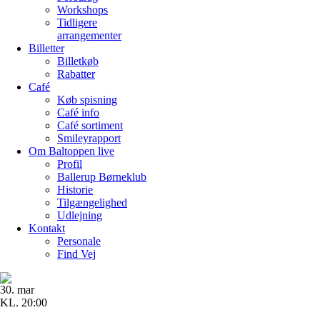
Workshops
Tidligere
arrangementer
Billetter
Billetkøb
Rabatter
Café
Køb spisning
Café info
Café sortiment
Smileyrapport
Om Baltoppen
live
Profil
Ballerup Børneklub
Historie
Tilgængelighed
Udlejning
Kontakt
Personale
Find Vej
30. mar
KL. 20:00