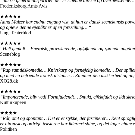
“Stærkt generationsportræt, der er slående direkte og overbevisende
Frederiksborg Amts Avis
★★★★★
Anna Malzer har endnu engang vist, at hun er dansk scenekunsts power
og opleve denne øjenåbner af en forestilling… “
Ungt Teaterblod
★★★★★
“Helt genialt… Energisk, provokerende, opløftende og rørende ungdo
Sceneblog
★★★★★
“Rap samtidskomedie… Knivskarp og fornøjelig komedie… Der spilles f
og med en befriende ironisk distance… Rammer den usikkerhed og angs
XQ28.dk
★★★★★
“Imponerende, bliv ved! Formfuldendt… Smukt, effektfuldt og lidt s
Kulturkupeen
★★★★
“Råt, ømt og spontant… Det er et stykke, der fascinerer… Rent sprogl
er uironisk og ordrigt, teksterne har litterært shine, og det tager chanc
Politiken