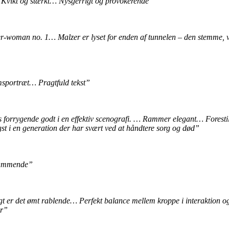
… Kvikt og stærkt… Nysgerrigt og provokerende”
-woman no. 1… Malzer er lyset for enden af tunnelen – den stemme, vi 
msportræt… Pragtfuld tekst”
orrygende godt i en effektiv scenografi. … Rammer elegant… Forestil
t i en generation der har svært ved at håndtere sorg og død”
kræmmende”
igt er det ømt rablende… Perfekt balance mellem kroppe i interaktion 
er”