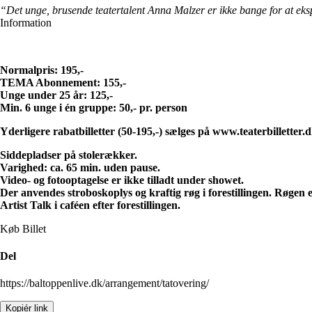
“Det unge, brusende teatertalent Anna Malzer er ikke bange for at ek
Information
Normalpris: 195,-
TEMA Abonnement: 155,-
Unge under 25 år: 125,-
Min. 6 unge i én gruppe: 50,- pr. person
Yderligere rabatbilletter (50-195,-) sælges på www.teaterbilletter.d
Siddepladser på stolerækker.
Varighed: ca. 65 min. uden pause.
Video- og fotooptagelse er ikke tilladt under showet.
Der anvendes stroboskoplys og kraftig røg i forestillingen. Røgen 
Artist Talk i caféen efter forestillingen.
Køb Billet
Del
https://baltoppenlive.dk/arrangement/tatovering/
Kopiér link