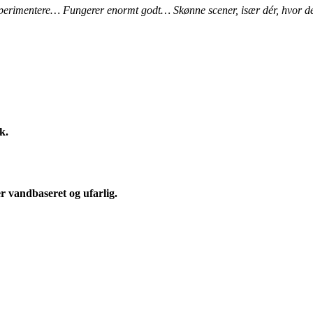
sperimentere… Fungerer enormt godt… Skønne scener, især dér, hvor der
k.
er vandbaseret og ufarlig.