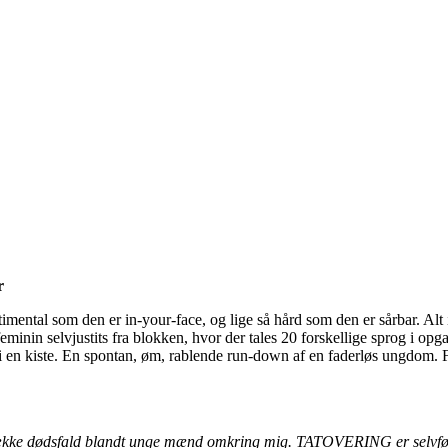
r
entimental som den er in-your-face, og lige så hård som den er sårbar. Al
feminin selvjustits fra blokken, hvor der tales 20 forskellige sprog i o
en kiste. En spontan, øm, rablende run-down af en faderløs ungdom. Fra en
 række dødsfald blandt unge mænd omkring mig. TATOVERING er selvfølge