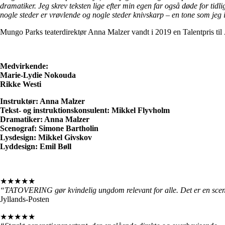
dramatiker. Jeg skrev teksten lige efter min egen far også døde for tid
nogle steder er vrøvlende og nogle steder knivskarp – en tone som jeg ik
Mungo Parks teaterdirektør Anna Malzer vandt i 2019 en Talentpris til
Medvirkende:
Marie-Lydie Nokouda
Rikke Westi
Instruktør: Anna Malzer
Tekst- og instruktionskonsulent: Mikkel Flyvholm
Dramatiker: Anna Malzer
Scenograf: Simone Bartholin
Lysdesign: Mikkel Givskov
Lyddesign: Emil Bøll
★★★★★
“TATOVERING gør kvindelig ungdom relevant for alle. Det er en sce
Jyllands-Posten
★★★★★