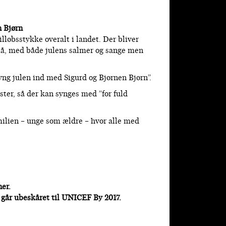
 Bjørn
illøbsstykke overalt i landet. Der bliver
små, med både julens salmer og sange men
yng julen ind med Sigurd og Bjørnen Bjørn”.
ter, så der kan synges med ”for fuld
amilien – unge som ældre – hvor alle med
ner.
 går ubeskåret til UNICEF By 2017.