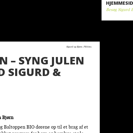
HJEMMESID
Besøg Sigurd B
Sigurd og Bjørn. PR-foto.
N – SYNG JULEN
 SIGURD &
 Bjørn
 Baltoppen BIO dørene op til et brag af et