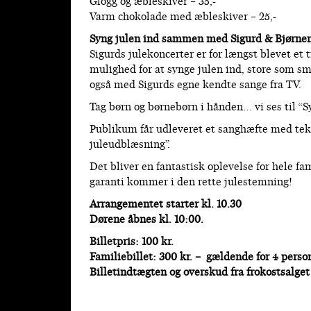
Glögg og æbleskiver – 35,-
Varm chokolade med æbleskiver – 25,-
Syng julen ind sammen med Sigurd & Bjørnen
Sigurds julekoncerter er for længst blevet et t
mulighed for at synge julen ind, store som 
også med Sigurds egne kendte sange fra TV.
Tag børn og børnebørn i hånden… vi ses til “S
Publikum får udleveret et sanghæfte med teks
juleudblæsning”.
Det bliver en fantastisk oplevelse for hele f
garanti kommer i den rette julestemning!
Arrangementet starter kl. 10.30
Dørene åbnes kl. 10:00.
Billetpris: 100 kr.
Familiebillet: 300 kr. – gældende for 4 perso
Billetindtægten og overskud fra frokostsalget