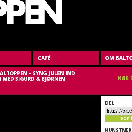
CAFÉ
OM BALT
BALTOPPEN – SYNG JULEN IND
KØB 
 MED SIGURD & BJØRNEN
DEL
https://bal
julen-samme
KOPI
bjoernen-bj
KUNSTNER