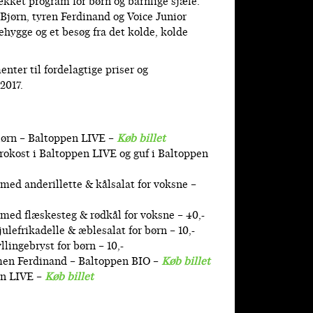
kket program for børn og barnlige sjæle.
jørn, tyren Ferdinand og Voice Junior
ygge og et besøg fra det kolde, kolde
enter til fordelagtige priser og
2017.
Bjørn – Baltoppen LIVE –
Køb billet
frokost i Baltoppen LIVE og guf i Baltoppen
med anderillette & kålsalat for voksne –
 med flæskesteg & rødkål for voksne – 40,-
ulefrikadelle & æblesalat for børn – 10,-
lingebryst for børn – 10,-
lmen Ferdinand – Baltoppen BIO –
Køb billet
en LIVE –
Køb billet