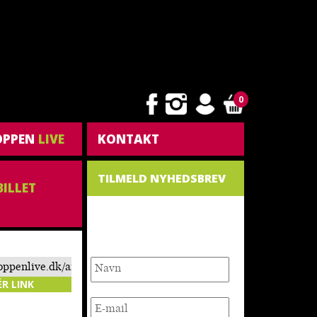
0
OPPEN
LIVE
KONTAKT
TILMELD NYHEDSBREV
BILLET
NYHEDSBREV
toppenlive.dk/arrangement/syng-
n-sigurd-
ÉR LINK
oern/