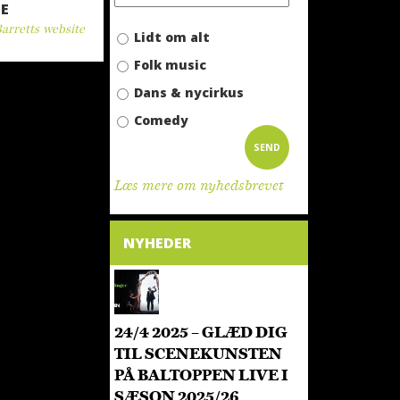
E
arretts website
Lidt om alt
Folk music
Dans & nycirkus
Comedy
Læs mere om nyhedsbrevet
NYHEDER
24/4 2025 – GLÆD DIG
TIL SCENEKUNSTEN
PÅ BALTOPPEN LIVE I
SÆSON 2025/26