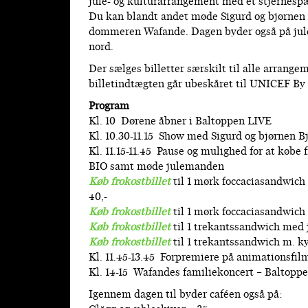
jule- og kulturarrangement med et stjernespæ
Du kan blandt andet møde Sigurd og bjørnen B
dommeren Wafande. Dagen byder også på juleh
nord.
Der sælges billetter særskilt til alle arrangem
billetindtægten går ubeskåret til UNICEF By 
Program
Kl. 10 Dørene åbner i Baltoppen LIVE
Kl. 10.30-11.15 Show med Sigurd og bjørnen 
Kl. 11.15-11.45 Pause og mulighed for at købe 
BIO samt møde julemanden
Køb frokostbillet
til 1 mørk foccaciasandwich 
40,-
Køb frokostbillet
til 1 mørk foccaciasandwich
Køb frokostbillet
til 1 trekantssandwich med j
Køb frokostbillet
til 1 trekantssandwich m. kyl
Kl. 11.45-13.45 Forpremiere på animationsfi
Kl. 14-15 Wafandes familiekoncert – Baltopp
Igennem dagen til byder caféen også på: