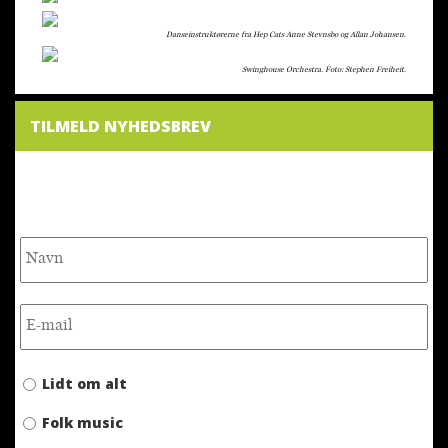
Danseinstruktørerne fra Hep Cats Anne Stevnsbo og Allan Johansen.
Swinghouse Orchestra. Foto: Stephen Freiheit.
TILMELD NYHEDSBREV
NYHEDSBREV
Lidt om alt
Folk music