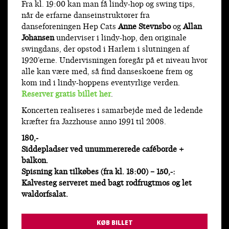
Fra kl. 19:00 kan man få lindy-hop og swing tips,
når de erfarne danseinstruktører fra
danseforeningen Hep Cats
Anne Stevnsbo
og
Allan
Johansen
underviser i lindy-hop, den originale
swingdans, der opstod i Harlem i slutningen af
1920’erne. Undervisningen foregår på et niveau hvor
alle kan være med, så find danseskoene frem og
kom ind i lindy-hoppens eventyrlige verden.
Reserver gratis billet her
.
Koncerten realiseres i samarbejde med de ledende
kræfter fra Jazzhouse anno 1991 til 2008.
180,-
Siddepladser ved unummererede caféborde +
balkon.
Spisning kan tilkøbes (fra kl. 18:00) – 150,-:
Kalvesteg serveret med bagt rodfrugtmos og let
waldorfsalat.
KØB BILLET