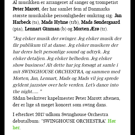
Al musikken er arrangeret af sanger og trompetist
Peter Marott
, der har samlet fem af Danmarks
største musikalske personligheder omkring sig:
Jan
Harbeck
(ts),
Mads Hyhne
(trb),
Mads Søndergaard
(pia),
Lennart Ginman
(b) og
Morten Ærø
(tr).
”Jeg elsker musik der swinger. Jeg elsker musik der
får publikum til at danse. Jeg elsker musikere der
har deres helt personlige sound og udtryk. Jeg
elsker detaljen. Jeg elsker helheden. Jeg elsker
show business! Alt dette har jeg forsøgt at samle i
mit SWINGHOUSE ORCHESTRA, og sammen med
Morten, Jan, Lennart, Mads og Mads vil jeg sprede
gyldent jazzstøv over hele verden. Let’s dance into
the night….. ”
Sådan beskriver kapelmester Peter Marott aftenen,
der er lige så meget koncert som swing dans.
I efteråret 2017 udkom Swinghouse Orchestra
debutalbum: ”SWINGHOUSE ORCHESTRA”.
Hør
her
.