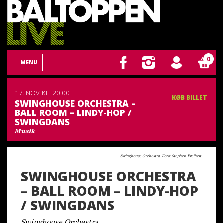
0
MENU
17. NOV
KL. 20:00
KØB BILLET
SWINGHOUSE ORCHESTRA –
BALL ROOM – LINDY-HOP /
SWINGDANS
Musik
Swinghouse Orchestra. Foto: Stephen Freiheit.
SWINGHOUSE ORCHESTRA
– BALL ROOM – LINDY-HOP
/ SWINGDANS
Swinghouse Orchestra