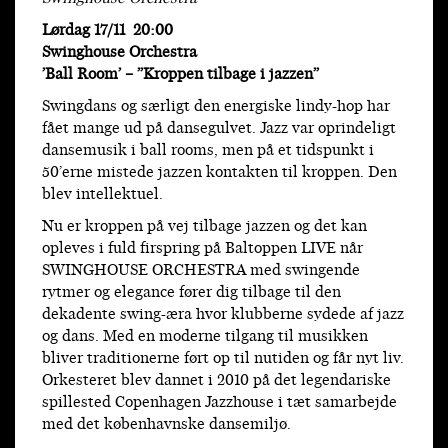
Lørdag 17/11 20:00
Swinghouse Orchestra
’Ball Room’ – ”Kroppen tilbage i jazzen”
Swingdans og særligt den energiske lindy-hop har
fået mange ud på dansegulvet. Jazz var oprindeligt
dansemusik i ball rooms, men på et tidspunkt i
50’erne mistede jazzen kontakten til kroppen. Den
blev intellektuel.
Nu er kroppen på vej tilbage jazzen og det kan
opleves i fuld firspring på Baltoppen LIVE når
SWINGHOUSE ORCHESTRA med swingende
rytmer og elegance fører dig tilbage til den
dekadente swing-æra hvor klubberne sydede af jazz
og dans. Med en moderne tilgang til musikken
bliver traditionerne ført op til nutiden og får nyt liv.
Orkesteret blev dannet i 2010 på det legendariske
spillested Copenhagen Jazzhouse i tæt samarbejde
med det københavnske dansemiljø.