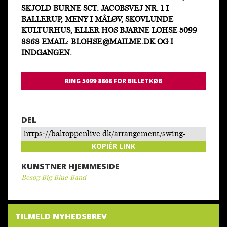
SKJOLD BURNE SCT. JACOBSVEJ NR. 1 I
BALLERUP, MENY I MÅLØV, SKOVLUNDE
KULTURHUS, ELLER HOS BJARNE LOHSE 5099
8868 EMAIL: BLOHSE@MAILME.DK OG I
INDGANGEN.
RING 5099 8868 FOR BILLETKØB
DEL
https://baltoppenlive.dk/arrangement/swing-
time-stig-rossen-big-blue-band/
KOPIÉR LINK
KUNSTNER HJEMMESIDE
Besøg Big Blue Band
TILMELD NYHEDSBREV