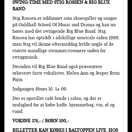
SWING-TIME MED STIG ROSSEN & BIG BLUE
BAND
Stig Rossen er uddannet som skuespiller og sanger
på Guldhall School Of Music and Drama og kan nu
høres med det swingende Big Blue Band. Stig
Rossen har optrådt i adskillige musicals siden 1990,
men Stig vil denne eftermiddag hylde nogle af de
største mandlige stemmer/croonere inden for
swingmusik.
Desuden vil Big Blue Band også præsentere
orkestret faste vokalister, Helen Ann og Jesper Brun
Pajor.
Indgangen åbnes kl. 14:00.
Der er opstillet café-borde i salen, og der er
mulighed for at købe kaffe, hjemmebag, vin, øl og
vand.
VOKSNE 175,- / BØRN 100,-
BILLETTER KAN KØBES I BALTOPPEN LIVE, HOS