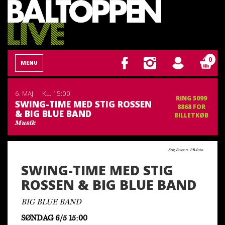
0
MENU
6. MAJ
KL. 15:00
RING 5099
SWING-TIME MED STIG ROSSEN
8868 FOR
& BIG BLUE BAND
BILLETKØB
Musik
Stig Rossen. PR-foto.
SWING-TIME MED STIG
ROSSEN & BIG BLUE BAND
BIG BLUE BAND
SØNDAG 6/5 15:00