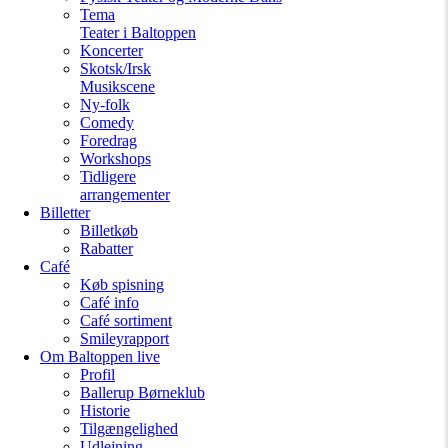
Tema
Teater i Baltoppen
Koncerter
Skotsk/Irsk
Musikscene
Ny-folk
Comedy
Foredrag
Workshops
Tidligere
arrangementer
Billetter
Billetkøb
Rabatter
Café
Køb spisning
Café info
Café sortiment
Smileyrapport
Om Baltoppen
live
Profil
Ballerup Børneklub
Historie
Tilgængelighed
Udlejning