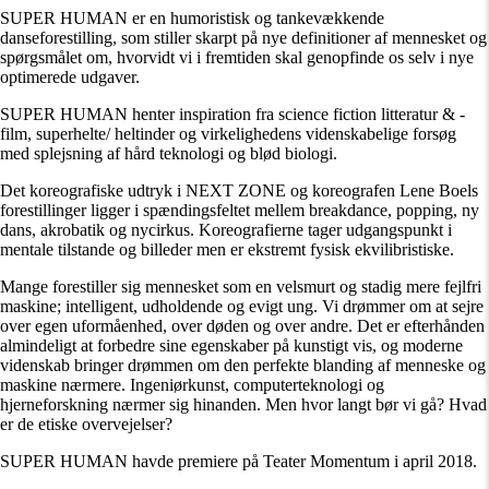
SUPER HUMAN er en humoristisk og tankevækkende
danseforestilling, som stiller skarpt på nye definitioner af mennesket og
spørgsmålet om, hvorvidt vi i fremtiden skal genopfinde os selv i nye
optimerede udgaver.
SUPER HUMAN henter inspiration fra science fiction litteratur & -
film, superhelte/ heltinder og virkelighedens videnskabelige forsøg
med splejsning af hård teknologi og blød biologi.
Det koreografiske udtryk i NEXT ZONE og koreografen Lene Boels
forestillinger ligger i spændingsfeltet mellem breakdance, popping, ny
dans, akrobatik og nycirkus. Koreografierne tager udgangspunkt i
mentale tilstande og billeder men er ekstremt fysisk ekvilibristiske.
Mange forestiller sig mennesket som en velsmurt og stadig mere fejlfri
maskine; intelligent, udholdende og evigt ung. Vi drømmer om at sejre
over egen uformåenhed, over døden og over andre. Det er efterhånden
almindeligt at forbedre sine egenskaber på kunstigt vis, og moderne
videnskab bringer drømmen om den perfekte blanding af menneske og
maskine nærmere. Ingeniørkunst, computerteknologi og
hjerneforskning nærmer sig hinanden. Men hvor langt bør vi gå? Hvad
er de etiske overvejelser?
SUPER HUMAN havde premiere på Teater Momentum i april 2018.