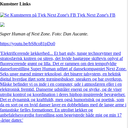
Kunstner Links
Tjek Next Zone's FB
Super Human af Next Zone. Foto: Dan Aucante.
https://youtu.be/bS8co81pDo0
'Elektrificerende lækkerhed... Et bart gulv, tunge technorytmer med
stratosfærisk knitren og sitren, det hvide bagtæppe skiftevis oplyst af
fluorescerende grønt og lilla. Det er rammen om den tempofyldte
danseforestilling Super Human udført af dansekompagniet Next Zone.
Seks unge mænd mimer teknologi, det binære talsystem, en hektisk
digital hverdag iført sorte træningsbukser, sneakers og bar overkrop.
Måske befinder vi os inde i en computer, ude i atmosfæren eller i en
elektronisk fremtid. Danserne udstråler energi og styrke, og de viser
utrolig kontrol og koordination i deres hiphop-inspirerede bevægelser.
Det er dynamisk og kraftfuldt, men også humoristisk og poetisk, som
da en sort og en hvid danser laver en dobbeltdans med de lange arme i
fantastiske fælles formationer. En utroligt lækker og
anbefalelsesværdig forestilling,som begejstrede både mig og min 17
-årige datter.'