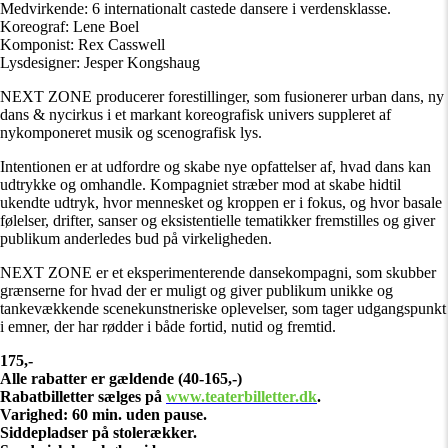
Medvirkende: 6 internationalt castede dansere i verdensklasse.
Koreograf: Lene Boel
Komponist: Rex Casswell
Lysdesigner: Jesper Kongshaug
NEXT ZONE producerer forestillinger, som fusionerer urban dans, ny
dans & nycirkus i et markant koreografisk univers suppleret af
nykomponeret musik og scenografisk lys.
Intentionen er at udfordre og skabe nye opfattelser af, hvad dans kan
udtrykke og omhandle. Kompagniet stræber mod at skabe hidtil
ukendte udtryk, hvor mennesket og kroppen er i fokus, og hvor basale
følelser, drifter, sanser og eksistentielle tematikker fremstilles og giver
publikum anderledes bud på virkeligheden.
NEXT ZONE er et eksperimenterende dansekompagni, som skubber
grænserne for hvad der er muligt og giver publikum unikke og
tankevækkende scenekunstneriske oplevelser, som tager udgangspunkt
i emner, der har rødder i både fortid, nutid og fremtid.
175,-
Alle rabatter er gældende (40-165,-)
Rabatbilletter sælges på
www.teaterbilletter.dk
.
Varighed: 60 min. uden pause.
Siddepladser på stolerækker.