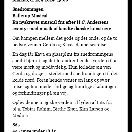
Mandag d. 15/4 2024 19:00
Snedronningen
Ballerup Musical
En nyskrevet musical frit efter H.C. Andersens
eventyr med musik af kendte danske kunstnere.
Om kampen mellem det gode og det onde, og de to
bedste venner Gerda og Kayas dannelsesrejse.
En dag får Kaya en glassplint fra snedronningens
spejl i hjertet, og det forandrer hendes verden til at
være mørk og modbydelig. Hun forlader sin ven
Gerda og drager i stedet med snedronningen til det
kolde nord. Foran hende venter en lang og svær
rejse, og hun møder farlige og finurlige skabninger
og forhindringer på sin vej.
Oplev denne magiske verden til lyden af hits fra
bl.a. Tobias Rahim, Birthe Kjær, Kim Larsen og
Medina.
85,-
45,- unge under 18 år