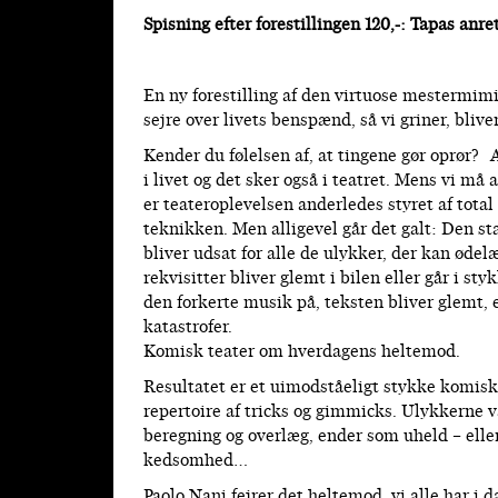
Spisning efter forestillingen 120,-: Tapas an
En ny forestilling af den virtuose mestermim
sejre over livets benspænd, så vi griner, blive
Kender du følelsen af, at tingene gør oprør?
i livet og det sker også i teatret. Mens vi må
er teateroplevelsen anderledes styret af tota
teknikken. Men alligevel går det galt: Den
bliver udsat for alle de ulykker, der kan ødel
rekvisitter bliver glemt i bilen eller går i st
den forkerte musik på, teksten bliver glemt,
katastrofer.
Komisk teater om hverdagens heltemod.
Resultatet er et uimodståeligt stykke komisk 
repertoire af tricks og gimmicks. Ulykkerne 
beregning og overlæg, ender som uheld – elle
kedsomhed…
Paolo Nani fejrer det heltemod, vi alle har i d