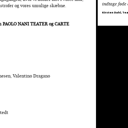
indtage føde 
astrofer og vores umulige skæbne.
Kirsten Dahl, Te
llem PAOLO NANI TEATER og CARTE
nesen, Valentino Dragano
tedt