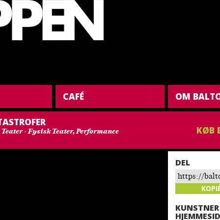
CAFÉ
OM BALT
TASTROFER
KØB 
 Teater - Fysisk Teater, Performance
DEL
https://bal
katastrofer/
KOPI
KUNSTNER
HJEMMESID