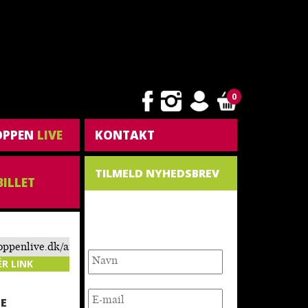
0
OPPEN
LIVE
KONTAKT
TILMELD NYHEDSBREV
BILLET
NYHEDSBREV
toppenlive.dk/arrangement/smaa-
ÉR LINK
E