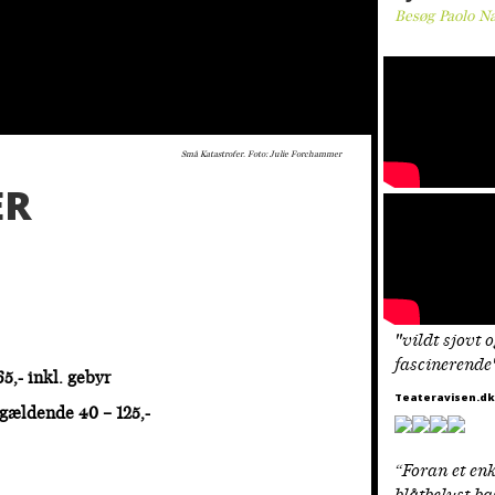
Besøg Paolo Na
Små Katastrofer. Foto: Julie Forchammer
ER
"vildt sjovt 
fascinerende
65,- inkl. gebyr
Teateravisen.dk
 gældende 40 – 125,-
“Foran et en