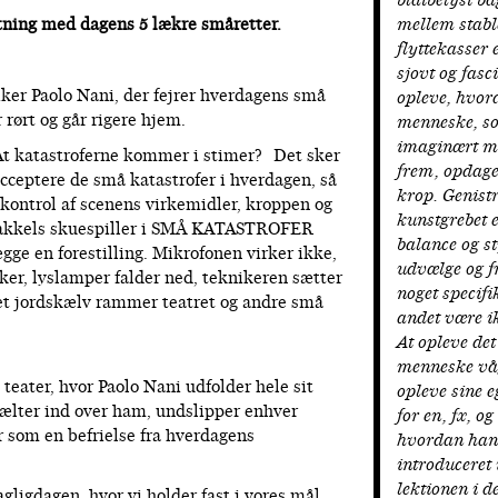
blåtbelyst b
retning med dagens 5 lækre småretter.
mellem stabl
flyttekasser e
sjovt og fasc
iker Paolo Nani, der fejrer hverdagens små
opleve, hvor
r rørt og går rigere hjem.
menneske, s
imaginært m
 At katastroferne kommer i stimer? Det sker
frem, opdage
 acceptere de små katastrofer i hverdagen, så
krop. Genist
l kontrol af scenens virkemidler, kroppen og
kunstgrebet 
 stakkels skuespiller i SMÅ KATASTROFER
balance og st
ægge en forestilling. Mikrofonen virker ikke,
udvælge og 
ykker, lyslamper falder ned, teknikeren sætter
noget specifi
 et jordskælv rammer teatret og andre små
andet være i
At opleve de
menneske vå
teater, hvor Paolo Nani udfolder hele sit
opleve sine e
vælter ind over ham, undslipper enhver
for en, fx, og
r som en befrielse fra hverdagens
hvordan han 
introduceret 
lektionen i de
agligdagen, hvor vi holder fast i vores mål,