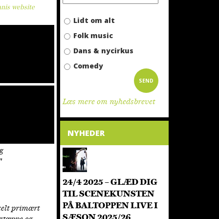
nis website
Lidt om alt
Folk music
Dans & nycirkus
Comedy
Læs mere om nyhedsbrevet
NYHEDER
og
"
24/4 2025 – GLÆD DIG
TIL SCENEKUNSTEN
PÅ BALTOPPEN LIVE I
kelt primært
SÆSON 2025/26