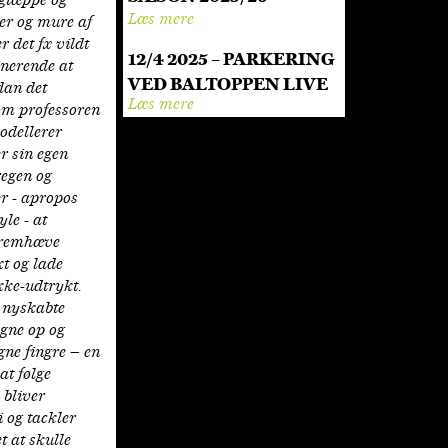
agtæppe og
Læs mere
er og mure af
r det fx vildt
12/4 2025 – PARKERING
inerende at
VED BALTOPPEN LIVE
dan det
Læs mere
om professoren
odellerer
r sin egen
regen og
er - apropos
yle - at
fremhæve
kt og lade
kke-udtrykt.
t nyskabte
gne op og
gne fingre – en
 at følge
bliver
i og tackler
t at skulle