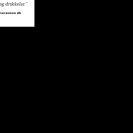
og drikkelse.”
ateravisen.dk