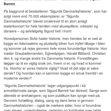
Barrett
På baggrund af bestselleren ”Sigurds Danmarkshistorie”, som har
solgt mere end 70.000 eksemplarer, er ”Sigurds
Danmarkshistorie” blevet omskrevet til en stort anlagt
teaterkoncert for hele familien med skuespillere, orkester og
dansere – og selvfølgelig Sigurd helt i front!
Hovedpersonen Sofie hader historie, men hendes far er ved at
bygge en tidsmaskine og pludselig bliver hun tryllet tilbage i tiden
og kommer på rejse gennem hele vores forunderlige historie. Hun
møder Grauballemanden, Egtvedpigen, Harald Blåtand, Christian
den 4. og mange andre fra Danmarks historie. Forestillingen
lægger op til en vigtig snak om, hvem vi er, og hvad vi kommer
fra. Hvorfor er vores historie vigtig? Hvad vil det sige at være
dansk? Og hvordan kan vi sammen bygge en smuk fremtid i en
moderne verden?
”Sigurds Danmarkshistorie” tager udgangspunkt i 42
anmelderroste sange, som Sigurd Barrett har skrevet. Sange som
allerede er ørehængere, og som publikum kan synge med på.
Gennem fortælling, dialog, sang og dans føres vi gennem
Danmarkshistorien – også de mørkere sider, hvor vi forundres
over slaveri, undertrykkelse, nederlag og forbitrelse over tabte