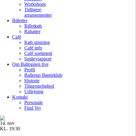
Workshops
Tidligere
arrangementer
Billetter
Billetkøb
Rabatter
Café
Køb spisning
Café info
Café sortiment
Smileyrapport
Om Baltoppen
live
Profil
Ballerup Børneklub
Historie
Tilgængelighed
Udlejning
Kontakt
Personale
Find Vej
14. nov
KL. 19:30