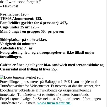
that I won’t soon forget it.”
– FlevoPost
Normalpris: 195,-
TEMA Abonnement: 155,-
Familiebillet (gælder for 4 personer): 497,-
Unge under 25 år: 125,-
Min. 6 unge i én gruppe: 50,- pr. person
Siddepladser på stolerækker.
Varighed: 60 minutter
Anbefales fra: 7+ år
Fotografering- lyd- og videooptagelser er ikke tilladt under
forestillingen.
Caféen er åben og tilbyder bl.a. sandwich med serranoskinke og
Cæsarsalat med kylling til hver 55,-.
Forestillingen præsenteres på Baltoppen LIVE i samarbejde med
Turnénetværket for Voksenteater. Et netværk af danske scener, der
koordinerer udbredelse af nyskabende og eksperimenterende
turnéteater. Turnénetværket er støttet af Statens Kunstfonds
Projektstøtteudvalget for Scenekunst. Og koordineret af foreningen
Turnéteater.dk. Se mere:
www.turneteater.dk.