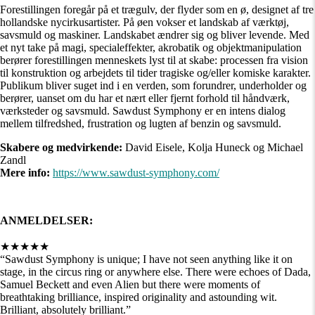
Forestillingen foregår på et trægulv, der flyder som en ø, designet af tre
hollandske nycirkusartister. På øen vokser et landskab af værktøj,
savsmuld og maskiner. Landskabet ændrer sig og bliver levende. Med
et nyt take på magi, specialeffekter, akrobatik og objektmanipulation
berører forestillingen menneskets lyst til at skabe: processen fra vision
til konstruktion og arbejdets til tider tragiske og/eller komiske karakter.
Publikum bliver suget ind i en verden, som forundrer, underholder og
berører, uanset om du har et nært eller fjernt forhold til håndværk,
værksteder og savsmuld. Sawdust Symphony er en intens dialog
mellem tilfredshed, frustration og lugten af benzin og savsmuld.
Skabere og m
edvirkende:
David Eisele, Kolja Huneck og Michael
Zandl
Mere info:
https://www.sawdust-symphony.com/
ANMELDELSER:
★★★★★
“Sawdust Symphony is unique; I have not seen anything like it on
stage, in the circus ring or anywhere else. There were echoes of Dada,
Samuel Beckett and even Alien but there were moments of
breathtaking brilliance, inspired originality and astounding wit.
Brilliant, absolutely brilliant.”