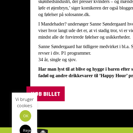
skønhedsindustri, der presser kvinders – og mænds 
løfe et øjenbryn,’ siger komikeren der også blogg
og følelser på solosanne.dk.
I Mandehader? undersøger Sanne Søndergaard hvor
viser hvor langt ude det er, at vi stadig tror, vi er v
mindst alle de forvirrede følelser og usikkerheder.
Sanne Søndergaard har tidligere medvirket i bl.a.
revser i div. P1 programmer.
34 år, single og sjov.
Har man lyst til at blive og hygge i baren efte
fadøl og andre drikkevarer til ’Happy Hour’ pr
KØB BILLET
Vi bruger
cookies
OK
Reject