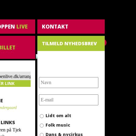
OPPEN
LIVE
KONTAKT
TILMELD NYHEDSBREV
0
BILLET
NYHEDSBREV
ppenlive.dk/arrangement/sanne-
-mandehader/
ÉR LINK
E
ndergaard
Lidt om alt
LINKS
Folk music
Dans & nycirkus