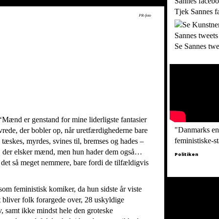
Tjek Sannes f
PR-foto
Se Sannes twe
‘Mænd er genstand for mine liderligste fantasier
"Danmarks en
 vrede, der bobler op, når uretfærdighederne bare
feministiske-s
, tæskes, myrdes, svines til, bremses og hades –
rd, der elsker mænd, men hun hader dem også…
Politiken
et så meget nemmere, bare fordi de tilfældigvis
om feministisk komiker, da hun sidste år viste
 bliver folk forargede over, 28 uskyldige
v, samt ikke mindst hele den groteske