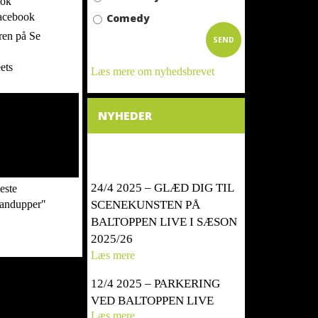
acebook
Comedy
SEND
ets
Læs mere om nyhedsbrevet
NYHEDER
24/4 2025 – GLÆD DIG TIL
este
SCENEKUNSTEN PÅ
tandupper"
BALTOPPEN LIVE I SÆSON
2025/26
Læs mere
12/4 2025 – PARKERING
VED BALTOPPEN LIVE
Læs mere