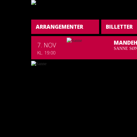
ARRANGEMENTER
BILLETTER
MANDEH
7. NOV
SANNE SØN
KL. 19:00