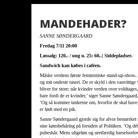
MANDEHADER?
SANNE SØNDERGAARD
Fredag 7/11 20:00
Løssalg: 120,- / ung u. 25: 60,-| Siddepladser.
Sandwich kan købes i caféen.
M
åske verdens første feministiske stand-up-show
.
og mit ondeste raseri. De er skyld i den vanvittige
bliver for store; når kvinder verden over voldtages
bare fordi de er kvinder,’ siger Sanne Søndergaa
‘Og så kommer tankerne om, hvorfor de skal have d
er født med en pik.
Sanne Søndergaard gjorde sig for alvor bemærket s
sine kønsbehåring på forsiden af Politiken. ‘Og dét
pubeshår. Mens uligeløn og uretfærdig barselsorlo