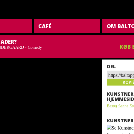
CAFÉ
OM BALT
ADER?
KØB 
DERGAARD - Comedy
DEL
https://balto
soendergaard
KOPI
KUNSTNER
HJEMMESID
Besøg Sanne Sø
KUNSTNER 