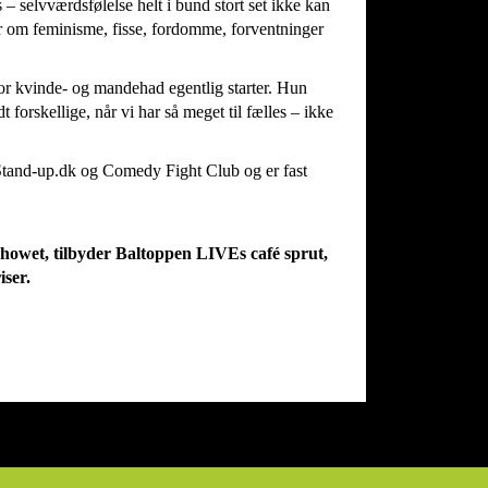
– selvværdsfølelse helt i bund stort set ikke kan
er om feminisme, fisse, fordomme, forventninger
 kvinde- og mandehad egentlig starter. Hun
idt forskellige, når vi har så meget til fælles – ikke
 Stand-up.dk og Comedy Fight Club og er fast
r showet, tilbyder Baltoppen LIVEs café sprut,
iser.