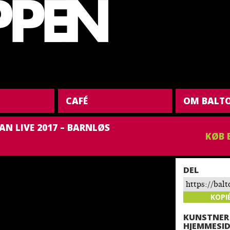
CAFÉ
OM BALT
AN LIVE 2017 – BARNLØS
KØB 
DEL
https://bal
klan-live-20
KOPI
KUNSTNER
HJEMMESID