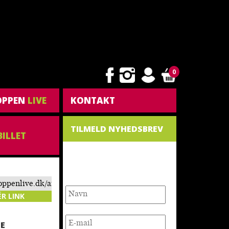
0
OPPEN
LIVE
KONTAKT
TILMELD NYHEDSBREV
BILLET
NYHEDSBREV
toppenlive.dk/arrangement/rune-
17-barnloes/
ÉR LINK
E