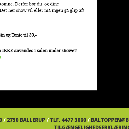
lkomne. Derfor bør du og dine
. Det her show vil eller må ingen gå glip af!
 og Tonic til 30,-
å IKKE anvendes i salen under showet!
k
20
/
2750 BALLERUP
/
TLF. 4477 3060
/
BALTOPPEN@B
TILGÆNGELIGHEDSERKLÆRIN