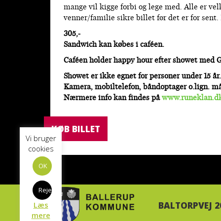
mange vil kigge forbi og lege med. Alle er ve
venner/familie sikre billet før det er for sent
305,-
Sandwich kan købes i caféen.
Caféen holder happy hour efter showet med Gin
Showet er ikke egnet for personer under 15 år.
Kamera, mobiltelefon, båndoptager o.lign. m
Nærmere info kan findes på
www.runeklan.d
KØB BILLET
Vi bruger
cookies
OK
Reject
BALTORPVEJ 
Læs
mere