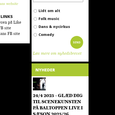
ans website
Lidt om alt
LINKS
Folk music
Dans & nycirkus
ans FB site
Comedy
Læs mere om nyhedsbrevet
NYHEDER
24/4 2025 – GLÆD DIG
TIL SCENEKUNSTEN
PÅ BALTOPPEN LIVE I
SÆSON 2025/26