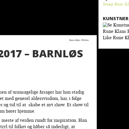
beøsg Rune Kl
KUNSTNER 
Like Rune Kl
Rune Klan. PR-foto.
2017 – BARNLØS
 men af uransagelige årsager har han stadig
t med generel aldersvisdom, har, i følge
r og tid til at skabe et nyt show. Et show til
han hører hjemme.
 meste af verden rundt for inspiration. Han
ryl til folket og håber så inderligt, at