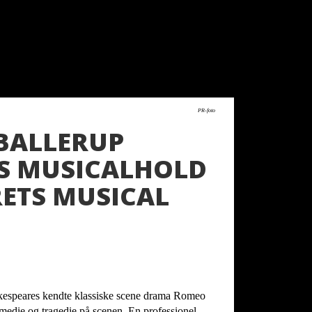
aarets-musica
PR-foto
 BALLERUP
S MUSICALHOLD
ETS MUSICAL
espeares kendte klassiske scene drama Romeo
medie og tragedie på scenen. En professionel