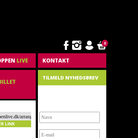
0
OPPEN
LIVE
KONTAKT
TILMELD NYHEDSBREV
BILLET
NYHEDSBREV
ppenlive.dk/arrangement/romeo-
-
ÉR LINK
es-
raesenterer-