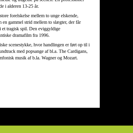
e i alderen 13-25 år.
tore forelskelse mellem to unge elskende,
n gammel strid mellem to slægter, der får
 et tragisk spil. Den eviggyldige
ntiske dramafilm fra 1996.
ke scenestykke, hvor handlingen er ført op til i
ndtrack med popsange af bl.a. The Cardigans,
mfonisk musik af b.la. Wagner og Mozart.