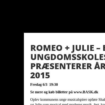
ROMEO + JULIE –
UNGDOMSSKOLE
PRÆSENTERER ÅR
2015
Fredag 6/3 19:30
Se mere og køb billetter på
www.BASK.dk
Oplev kommunens unge musicalspirer opføre Shak
og Julie som musical med moderne musik, fest, ko