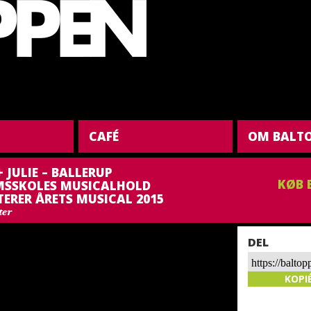
CAFÉ
OM BALT
 JULIE – BALLERUP
KØB 
SSKOLES MUSICALHOLD
ERER ÅRETS MUSICAL 2015
ter
DEL
https://balto
julie-ballerup
KOPI
ungdomsskol
musicalhold-p