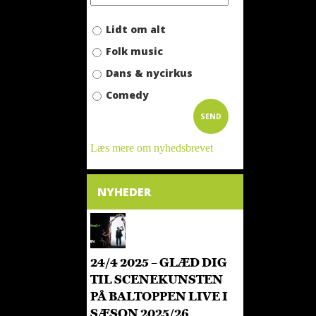
l-2015-4/
Lidt om alt
Folk music
Dans & nycirkus
Comedy
Læs mere om nyhedsbrevet
NYHEDER
24/4 2025 – GLÆD DIG
TIL SCENEKUNSTEN
PÅ BALTOPPEN LIVE I
SÆSON 2025/26