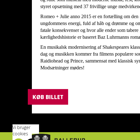
styret opsætning med 37 frivillige unge medvirkend
Romeo + Julie anno 2015 er en fortælling om den s
ungdommens energi, fuld af håb og drømme og om e
fatale konsekvenser og hvor alle ender som tabere i
kærlighedshistorie er baseret Baz Luhrmanns roma
En musikalsk modernisering af Shakespeares klassis
dag og musikken kommer fra filmens populære sou
Raidiohead og Prince, sammensat med klassisk sy
Modsætninger mødes!
KØB BILLET
Vi bruger
cookies