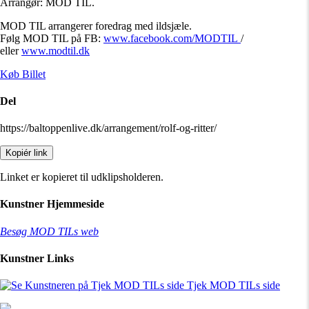
Arrangør: MOD TIL.
MOD TIL arrangerer foredrag med ildsjæle.
Følg MOD TIL på FB:
www.facebook.com/MODTIL
/
eller
www.modtil.dk
Køb Billet
Del
https://baltoppenlive.dk/arrangement/rolf-og-ritter/
Kopiér link
Linket er kopieret til udklipsholderen.
Kunstner Hjemmeside
Besøg MOD TILs web
Kunstner Links
Tjek MOD TILs side