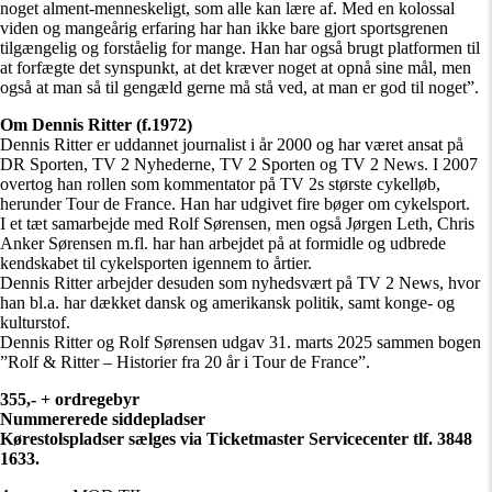
noget alment-menneskeligt, som alle kan lære af. Med en kolossal
viden og mangeårig erfaring har han ikke bare gjort sportsgrenen
tilgængelig og forståelig for mange. Han har også brugt platformen til
at forfægte det synspunkt, at det kræver noget at opnå sine mål, men
også at man så til gengæld gerne må stå ved, at man er god til noget”.
Om Dennis Ritter (f.1972)
Dennis Ritter er uddannet journalist i år 2000 og har været ansat på
DR Sporten, TV 2 Nyhederne, TV 2 Sporten og TV 2 News. I 2007
overtog han rollen som kommentator på TV 2s største cykelløb,
herunder Tour de France. Han har udgivet fire bøger om cykelsport.
I et tæt samarbejde med Rolf Sørensen, men også Jørgen Leth, Chris
Anker Sørensen m.fl. har han arbejdet på at formidle og udbrede
kendskabet til cykelsporten igennem to årtier.
Dennis Ritter arbejder desuden som nyhedsvært på TV 2 News, hvor
han bl.a. har dækket dansk og amerikansk politik, samt konge- og
kulturstof.
Dennis Ritter og Rolf Sørensen udgav 31. marts 2025 sammen bogen
”Rolf & Ritter – Historier fra 20 år i Tour de France”.
355,- + ordregebyr
Nummererede siddepladser
Kørestolspladser sælges via Ticketmaster Servicecenter tlf. 3848
1633.