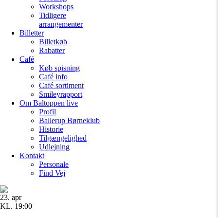
Workshops
Tidligere
arrangementer
Billetter
Billetkøb
Rabatter
Café
Køb spisning
Café info
Café sortiment
Smileyrapport
Om Baltoppen
live
Profil
Ballerup Børneklub
Historie
Tilgængelighed
Udlejning
Kontakt
Personale
Find Vej
23. apr
KL. 19:00