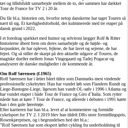
tæt og tillidsfuldt samarbejde mellem de to, der sammen har dækket
Tour de France for TV 2 i 20 år.
Du får bl.a. historien om, hvorfor netop danskerne har taget Touren så
nært til sig. Et kærlighedsforhold, der kulminerede med tre etaper på
dansk grund i 2022.
I et foredrag spækket med humor og selvironi lægger Rolf & Ritter
historierne åbent frem om deres samarbejde og de højde- og
lavpunkter, de har oplevet, fejlene, de har lavet og sejrene, de har
fejret. Og så stiller de skarpt på den aktuelle udgave af Touren, de
magiske dueller mellem Jonas Vingegaard og Tadej Pogacar og
analyserer de danske muligheder i de kommende år.
Om Rolf Sørensen (f.1965)
Rolf Sørensen har i årtier båret titlen som Danmarks mest vindende
professionelle cykelrytter. Han har vundet løb som Flandern Rundt og
Liege-Bastogne-Liege, ligesom han vandt OL-sølv i 1996 i Atlanta og
har vundet etaper i både Tour de France og Giro d´Italia. Som rytter
nåede han at køre 7 Tour de France, og allerede i debuten i 1991 kørte
han i den gule førertrøje.
Efter karrieren har han bl.a. levet af at kommentere og formidle
cykelsport for TV 2. I 2019 blev han tildelt DRs store formidlingspris,
Rosenkjærprisen, og i begrundelsen hed det bl.a.:
”Rolf Sørensen har som ekspert løftet cykling fra underholdning til