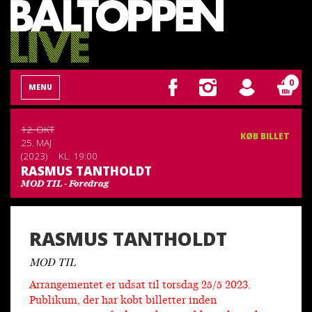
0
MENU
12. OKT
KØB BILLET
25. MAJ
(2023)
KL. 19:00
RASMUS TANTHOLDT
MOD TIL - Foredrag
RASMUS TANTHOLDT
MOD TIL
Arrangementet er udsat til torsdag 25/5 2023.
Publikum, der har købt
billetter inden