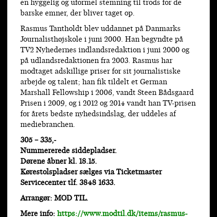
en hyggelig og uformel stemning til trods for de
barske emner, der bliver taget op.
Rasmus Tantholdt blev uddannet på Danmarks
Journalisthøjskole i juni 2000. Han begyndte på
TV2 Nyhedernes indlandsredaktion i juni 2000 og
på udlandsredaktionen fra 2003. Rasmus har
modtaget adskillige priser for sit journalistiske
arbejde og talent; han fik tildelt et German
Marshall Fellowship i 2006, vandt Steen Bådsgaard
Prisen i 2009, og i 2012 og 2014 vandt han TV-prisen
for årets bedste nyhedsindslag, der uddeles af
mediebranchen.
305 – 335,-
Nummererede siddepladser.
Dørene åbner kl. 18.15.
Kørestolspladser sælges via Ticketmaster
Servicecenter tlf. 3848 1633.
Arrangør: MOD TIL.
Mere info:
https://www.modtil.dk/items/rasmus-