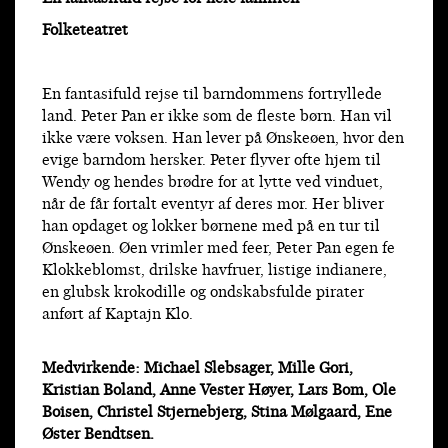
Folketeatret
En fantasifuld rejse til barndommens fortryllede
land. Peter Pan er ikke som de fleste børn. Han vil
ikke være voksen. Han lever på Ønskeøen, hvor den
evige barndom hersker. Peter flyver ofte hjem til
Wendy og hendes brødre for at lytte ved vinduet,
når de får fortalt eventyr af deres mor. Her bliver
han opdaget og lokker børnene med på en tur til
Ønskeøen. Øen vrimler med feer, Peter Pan egen fe
Klokkeblomst, drilske havfruer, listige indianere,
en glubsk krokodille og ondskabsfulde pirater
anført af Kaptajn Klo.
Medvirkende: Michael Slebsager, Mille Gori,
Kristian Boland, Anne Vester Høyer, Lars Bom, Ole
Boisen, Christel Stjernebjerg, Stina Mølgaard, Ene
Øster Bendtsen.