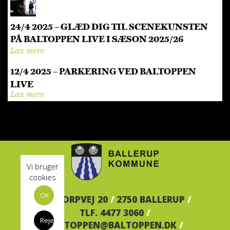
24/4 2025 – GLÆD DIG TIL SCENEKUNSTEN
PÅ BALTOPPEN LIVE I SÆSON 2025/26
Læs mere
12/4 2025 – PARKERING VED BALTOPPEN
LIVE
Læs mere
Vi bruger
cookies
OK
BALTORPVEJ 20
/
2750 BALLERUP
/
TLF. 4477 3060
/
Reject
BALTOPPEN@BALTOPPEN.DK
/