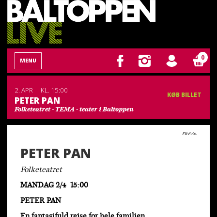
0
MENU
2. APR
KL. 15:00
KØB BILLET
PETER PAN
Folketeatret - TEMA - teater i Baltoppen
PR-Foto.
PETER PAN
Folketeatret
MANDAG 2/4 15:00
PETER PAN
En fantasifuld rejse for hele familien