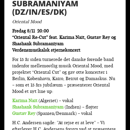
SUBRAMANIYAM
(DZ/IN/ES/DK)
Oriental Mood
Fredag 8/11 20:00
“Oriental Re-Cut” feat. Karima Nait, Gustav Rey og
Shashank Subramaniyam
Verdensmusikalsk stjernekoncert
For 15 år siden turnerede det danske førende band
indenfor mellemøstlig musik Oriental Mood, med
projektet “Oriental Cut” og gav otte koncerter i
Berlin, København, Kairo, Beirut og Damaskus. Nu
– som et 15 års jubilæum – præsenterer Oriental
Mood et nyt line up:
Karima Nait
(Algeriet) – vokal
Shashank Subramaniyam
(Indien) – fløjter
Gustav Rey
(Spanien/Denmark) – vokal
H.C. Andersen sagde: ”At rejse er at leve” – Vi
efterlever H.C. Andersens forsyn ved at præsentere