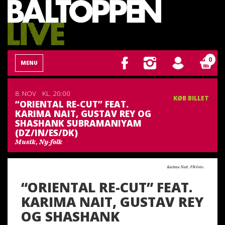
0
MENU
8. NOV
KL. 20:00
KØB BILLET
“ORIENTAL RE-CUT” FEAT.
KARIMA NAIT, GUSTAV REY OG
SHASHANK SUBRAMANIYAM
(DZ/IN/ES/DK)
Musik, Ny-folk
Karima Nait. PR-foto.
“ORIENTAL RE-CUT” FEAT.
KARIMA NAIT, GUSTAV REY
OG SHASHANK