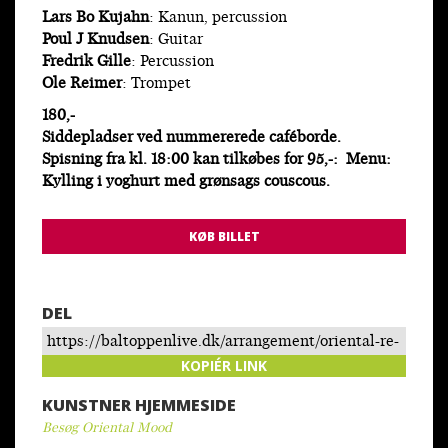
Lars Bo Kujahn
: Kanun, percussion
Poul J Knudsen
: Guitar
Fredrik Gille
: Percussion
Ole Reimer
: Trompet
180,-
Siddepladser ved nummererede caféborde.
Spisning fra kl. 18:00 kan tilkøbes for 95,-: Menu:
Kylling i yoghurt med grønsags couscous.
KØB BILLET
DEL
https://baltoppenlive.dk/arrangement/oriental-re-
cut-feat-karima-nait-gustav-rey-og-shashank-
KOPIÉR LINK
subramaniyam/
KUNSTNER HJEMMESIDE
Besøg Oriental Mood