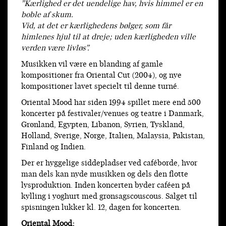
”Kærlighed er det uendelige hav, hvis himmel er en
boble af skum.
Vid, at det er kærlighedens bølger, som får
himlenes hjul
til at dreje; uden kærligheden ville
verden være livløs”.
Musikken vil være en blanding af gamle
kompositioner fra Oriental Cut (2004), og nye
kompositioner lavet specielt til denne turné.
Oriental Mood har siden 1994 spillet mere end 500
koncerter på festivaler/venues og teatre i Danmark,
Grønland, Egypten, Libanon, Syrien, Tyskland,
Holland, Sverige, Norge, Italien, Malaysia, Pakistan,
Finland og Indien.
Der er hyggelige siddepladser ved caféborde, hvor
man dels kan nyde musikken og dels den flotte
lysproduktion. Inden koncerten byder caféen på
kylling i yoghurt med grønsagscouscous. Salget til
spisningen lukker kl. 12, dagen før koncerten.
Oriental Mood: