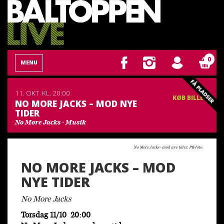
0
MENU
11. OKT
KL. 20:00
KØB BILLET
NO MORE JACKS – MOD NYE
TIDER
No More Jacks - Musik
No More Jacks - mod nye tider. PR-foto.
NO MORE JACKS – MOD
NYE TIDER
No More Jacks
Torsdag 11/10 20:00