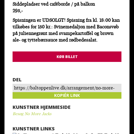
Siddepladser ved caféborde / på balkon
295,-
Spisningen er UDSOLGT!
Spisning fra kl. 18:00 kan
tilkøbes for 150 kr.: Svinemedaljon med Baconsvøb
på juliennegrønt med svampekartoffel og brown
ale- og tyttebærsauce med rødbedesalat.
KØB BILLET
DEL
https://baltoppenlive.dk/arrangement/no-more-
jacks-nye-tider/
KOPIÉR LINK
KUNSTNER HJEMMESIDE
Besøg No More Jacks
KUNSTNER LINKS