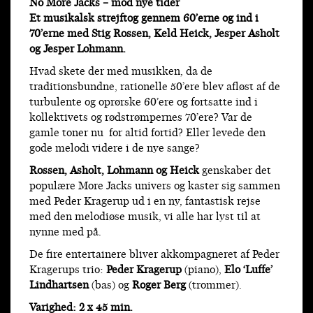
No More Jacks – mod nye tider
Et musikalsk strejftog gennem 60’erne og ind i
70’erne med Stig Rossen, Keld Heick, Jesper Asholt
og Jesper Lohmann.
Hvad skete der med musikken, da de
traditionsbundne, rationelle 50’ere blev afløst af de
turbulente og oprørske 60’ere og fortsatte ind i
kollektivets og rødstrømpernes 70’ere? Var de
gamle toner nu for altid fortid? Eller levede den
gode melodi videre i de nye sange?
Rossen, Asholt, Lohmann og Heick
genskaber det
populære More Jacks univers og kaster sig sammen
med Peder Kragerup ud i en ny, fantastisk rejse
med den melodiøse musik, vi alle har lyst til at
nynne med på.
De fire entertainere bliver akkompagneret af Peder
Kragerups trio:
Peder Kragerup
(piano),
Elo ‘Luffe’
Lindhartsen
(bas) og
Roger Berg
(trommer).
Varighed: 2 x 45 min.