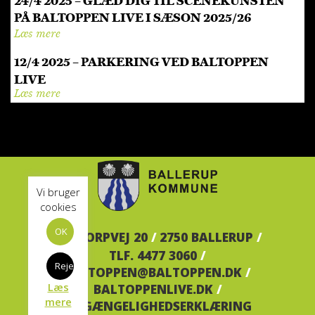
24/4 2025 – GLÆD DIG TIL SCENEKUNSTEN
PÅ BALTOPPEN LIVE I SÆSON 2025/26
Læs mere
12/4 2025 – PARKERING VED BALTOPPEN
LIVE
Læs mere
Vi bruger
cookies
OK
BALTORPVEJ 20
/
2750 BALLERUP
/
TLF. 4477 3060
/
Reject
BALTOPPEN@BALTOPPEN.DK
/
Læs
BALTOPPENLIVE.DK
/
mere
TILGÆNGELIGHEDSERKLÆRING