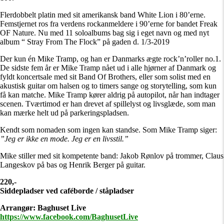
Flerdobbelt platin med sit amerikansk band White Lion i 80’erne.
Femstjernet ros fra verdens rockanmeldere i 90’erne for bandet Freak
OF Nature. Nu med 11 soloalbums bag sig i eget navn og med nyt
album “ Stray From The Flock” på gaden d. 1/3-2019
Der kun én Mike Tramp, og han er Danmarks ægte rock’n’roller no.1.
De sidste fem år er Mike Tramp nået ud i alle hjørner af Danmark og
fyldt koncertsale med sit Band Of Brothers, eller som solist med en
akustisk guitar om halsen og to timers sange og storytelling, som kun
få kan matche. Mike Tramp kører aldrig på autopilot, når han indtager
scenen. Tværtimod er han drevet af spillelyst og livsglæde, som man
kan mærke helt ud på parkeringspladsen.
Kendt som nomaden som ingen kan standse. Som Mike Tramp siger:
”Jeg er ikke en mode. Jeg er en livsstil.”
Mike stiller med sit kompetente band: Jakob Rønlov på trommer, Claus
Langeskov på bas og Henrik Berger på guitar.
220,-
Siddepladser ved caféborde / ståpladser
Arrangør: Baghuset Live
https://www.facebook.com/BaghusetLive