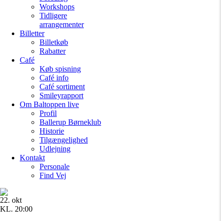
Workshops
Tidligere
arrangementer
Billetter
Billetkøb
Rabatter
Café
Køb spisning
Café info
Café sortiment
Smileyrapport
Om Baltoppen
live
Profil
Ballerup Børneklub
Historie
Tilgængelighed
Udlejning
Kontakt
Personale
Find Vej
22. okt
KL. 20:00