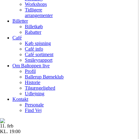
Workshops
Tidligere
arrangementer
Billetter
Billetkøb
Rabatter
Café
Køb spisning
Café info
Café sortiment
Smileyrapport
Om Baltoppen
live
Profil
Ballerup Børneklub
Historie
Tilgængelighed
Udlejning
Kontakt
Personale
Find Vej
11. feb
KL. 19:00