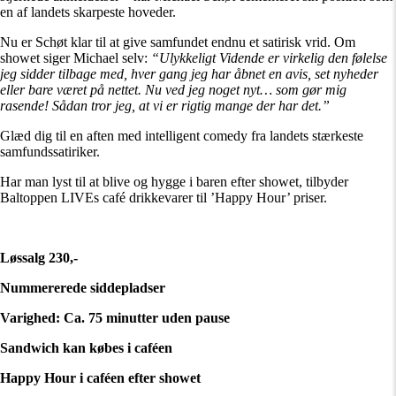
en af landets skarpeste hoveder.
Nu er Schøt klar til at give samfundet endnu et satirisk vrid. Om
showet siger Michael selv:
“Ulykkeligt Vidende er virkelig den følelse
jeg sidder tilbage med, hver gang jeg har åbnet en avis, set nyheder
eller bare været på nettet. Nu ved jeg noget nyt… som gør mig
rasende! Sådan tror jeg, at vi er rigtig mange der har det.”
Glæd dig til en aften med intelligent comedy fra landets stærkeste
samfundssatiriker.
Har man lyst til at blive og hygge i baren efter showet, tilbyder
Baltoppen LIVEs café drikkevarer til ’Happy Hour’ priser.
Løssalg 230,-
Nummererede siddepladser
Varighed: Ca. 75 minutter uden pause
Sandwich kan købes i caféen
Happy Hour i caféen efter showet