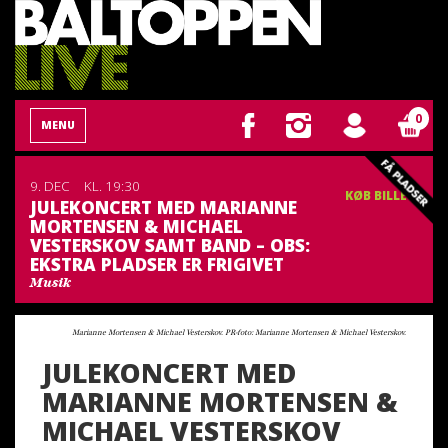
0
MENU
9. DEC
KL. 19:30
KØB BILLET
JULEKONCERT MED MARIANNE
MORTENSEN & MICHAEL
VESTERSKOV SAMT BAND – OBS:
EKSTRA PLADSER ER FRIGIVET
Musik
Marianne Mortensen & Michael Vesterskov. PR-foto: Marianne Mortensen & Michael Vesterskov.
JULEKONCERT MED
MARIANNE MORTENSEN &
MICHAEL VESTERSKOV