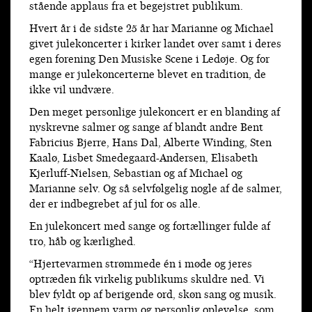
stående applaus fra et begejstret publikum.
Hvert år i de sidste 25 år har Marianne og Michael
givet julekoncerter i kirker landet over samt i deres
egen forening Den Musiske Scene i Ledøje. Og for
mange er julekoncerterne blevet en tradition, de
ikke vil undvære.
Den meget personlige julekoncert er en blanding af
nyskrevne salmer og sange af blandt andre Bent
Fabricius Bjerre, Hans Dal, Alberte Winding, Sten
Kaalø, Lisbet Smedegaard-Andersen, Elisabeth
Kjerluff-Nielsen, Sebastian og af Michael og
Marianne selv. Og så selvfølgelig nogle af de salmer,
der er indbegrebet af jul for os alle.
En julekoncert med sange og fortællinger fulde af
tro, håb og kærlighed.
“Hjertevarmen strømmede én i møde og jeres
optræden fik virkelig publikums skuldre ned. Vi
blev fyldt op af berigende ord, skøn sang og musik.
En helt igennem varm og personlig oplevelse, som