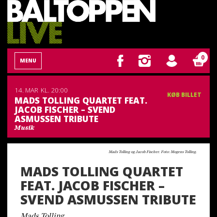
0
MENU
14. MAR
KL. 20:00
KØB BILLET
MADS TOLLING QUARTET FEAT.
JACOB FISCHER – SVEND
ASMUSSEN TRIBUTE
Musik
Mads Tolling og Jacob Fischer. Foto: Mogens Tolling.
MADS TOLLING QUARTET
FEAT. JACOB FISCHER –
SVEND ASMUSSEN TRIBUTE
Mads Tolling