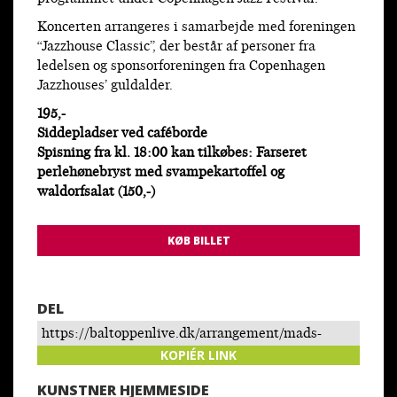
Koncerten arrangeres i samarbejde med foreningen
“Jazzhouse Classic”, der består af personer fra
ledelsen og sponsorforeningen fra Copenhagen
Jazzhouses’ guldalder.
195,-
Siddepladser ved caféborde
Spisning fra kl. 18:00 kan tilkøbes: Farseret
perlehønebryst med svampekartoffel og
waldorfsalat (150,-)
KØB BILLET
DEL
https://baltoppenlive.dk/arrangement/mads-
tolling-quartet-feat-jacob-fischer-svend-asmussen-
KOPIÉR LINK
tribute/
KUNSTNER HJEMMESIDE