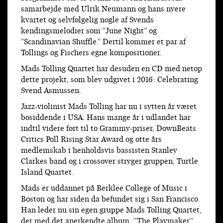
samarbejde med Ulrik Neumann og hans nyere
kvartet og selvfølgelig nogle af Svends
kendingsmelodier som ”June Night” og
”Scandinavian Shuffle.” Dertil kommer et par af
Tollings og Fischers egne kompositioner.
Mads Tolling Quartet har desuden en CD med netop
dette projekt, som blev udgivet i 2016: Celebrating
Svend Asmussen.
Jazz-violinist Mads Tolling har nu i sytten år været
bosiddende i USA. Hans mange år i udlandet har
indtil videre ført til to Grammy-priser, DownBeats
Critics Poll Rising Star Award og otte års
medlemskab i henholdsvis bassisten Stanley
Clarkes band og i crossover stryger gruppen, Turtle
Island Quartet.
Mads er uddannet på Berklee College of Music i
Boston og har siden da befundet sig i San Francisco.
Han leder nu sin egen gruppe Mads Tolling Quartet,
der med det anerkendte album, ”The Playmaker,”