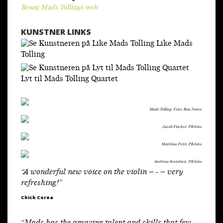
Besøg Mads Tollings web
KUNSTNER LINKS
Like Mads
Tolling
Lyt til Mads Tolling Quartet
Mads Tolling. Foto: Ron Jones.
Jacob Fischer. PR-foto.
Matthias Petri. PR-foto.
Andreas Svendsen. PR-foto.
“A wonderful new voice on the violin – - – very
refreshing!”
Chick Corea