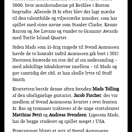
2000, hvor musikstudierne på Berklee i Boston
begyndte. Allerede få år efter blev der lagt mærke
til den talentfulde og viljestærke musiker, som har
spillet med store navne som Stanley Clarke, Kenny
Barron og Joe Lovano og vundet to Grammy Awards
med Turtle Island Quartet.
Siden Mads som 15-årig ringede til Svend Asmussen
havde de to kontakt indtil Asmussen gik bort i 2017.
Nestoren forærede en stor del af sin nodesamling –
med adskillige håndskrevne imellem – til Mads og
gav samtidig det råd, at han skulle lytte til Stuff
Smith.
Kvartetten består denne aften foruden
Mads Tolling
af den uforlignelige guitarist,
Jacob Fischer
, der var
medlem af Svend Asmussens kvartet i over femten
år. Bas og trommer trakteres af de unge stortalenter
Matthias Petri
og
Andreas Svendsen
. Ligesom Mads,
har de begge studeret og spillet meget i USA.
Programmet bliver et mix af Svend Asmussens