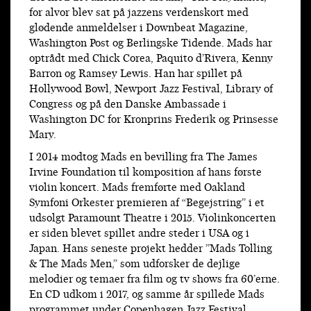
for alvor blev sat på jazzens verdenskort med
glødende anmeldelser i Downbeat Magazine,
Washington Post og Berlingske Tidende. Mads har
optrådt med Chick Corea, Paquito d’Rivera, Kenny
Barron og Ramsey Lewis. Han har spillet på
Hollywood Bowl, Newport Jazz Festival, Library of
Congress og på den Danske Ambassade i
Washington DC for Kronprins Frederik og Prinsesse
Mary.
I 2014 modtog Mads en bevilling fra The James
Irvine Foundation til komposition af hans første
violin koncert. Mads fremførte med Oakland
Symfoni Orkester premieren af “Begejstring” i et
udsolgt Paramount Theatre i 2015. Violinkoncerten
er siden blevet spillet andre steder i USA og i
Japan. Hans seneste projekt hedder ”Mads Tolling
& The Mads Men,” som udforsker de dejlige
melodier og temaer fra film og tv shows fra 60’erne.
En CD udkom i 2017, og samme år spillede Mads
programmet under Copenhagen Jazz Festival.