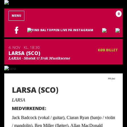
0
MENU
4. NOV
KL. 18:30
KØB BILLET
LARSA (SCO)
LARSA - Skotsk & Irsk Musikscene
PR-foto
LARSA (SCO)
LARSA
MEDVIRKENDE:
Jack Badcock (vokal / guitar), Ciaran Ryan (banjo / violin
/ mandolin), Ben Miller (fløjter), Allan MacDonald