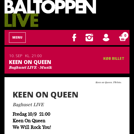
0
MENU
10. SEP
KL. 21:00
KØB BILLET
KEEN ON QUEEN
Baghuset LIVE - Musik
Keen on Queen. PR-foto.
KEEN ON QUEEN
Baghuset LIVE
Fredag 10/9 21:00
Keen On Queen
We Will Rock You!