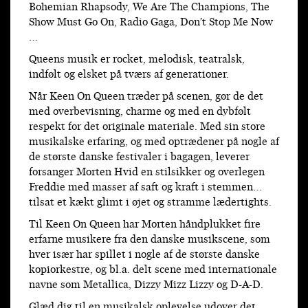
Bohemian Rhapsody, We Are The Champions, The
Show Must Go On, Radio Gaga, Don’t Stop Me Now
…
Queens musik er rocket, melodisk, teatralsk,
indfølt og elsket på tværs af generationer.
Når Keen On Queen træder på scenen, gør de det
med overbevisning, charme og med en dybfølt
respekt for det originale materiale. Med sin store
musikalske erfaring, og med optrædener på nogle af
de største danske festivaler i bagagen, leverer
forsanger Morten Hvid en stilsikker og overlegen
Freddie med masser af saft og kraft i stemmen…
tilsat et kækt glimt i øjet og stramme lædertights.
Til Keen On Queen har Morten håndplukket fire
erfarne musikere fra den danske musikscene, som
hver især har spillet i nogle af de største danske
kopiorkestre, og bl.a. delt scene med internationale
navne som Metallica, Dizzy Mizz Lizzy og D-A-D.
Glæd dig til en musikalsk oplevelse udover det