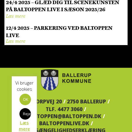
24/4 2025 – GLÆD DIG TIL SCENEKUNSTEN
PÅ BALTOPPEN LIVE I SÆSON 2025/26
Læs mere
12/4 2025 – PARKERING VED BALTOPPEN
LIVE
Læs mere
Vi bruger
cookies
OK
BALTORPVEJ 20
/
2750 BALLERUP
/
TLF. 4477 3060
/
Reject
BALTOPPEN@BALTOPPEN.DK
/
Læs
BALTOPPENLIVE.DK
/
mere
TILGÆNGELIGHEDSERKLÆRING