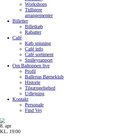
Workshops
Tidligere
arrangementer
Billetter
Billetkøb
Rabatter
Café
Køb spisning
Café info
Café sortiment
Smileyrapport
Om Baltoppen
live
Profil
Ballerup Børneklub
Historie
Tilgængelighed
Udlejning
Kontakt
Personale
Find Vej
8. apr
KL. 19:00