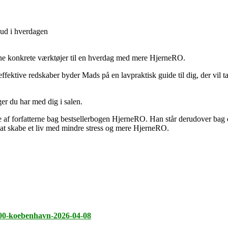
kud i hverdagen
sine konkrete værktøjer til en hverdag med mere HjerneRO.
ffektive redskaber byder Mads på en lavpraktisk guide til dig, der vil 
ger du har med dig i salen.
e af forfatterne bag bestsellerbogen HjerneRO. Han står derudover ba
 at skabe et liv med mindre stress og mere HjerneRO.
1100-koebenhavn-2026-04-08