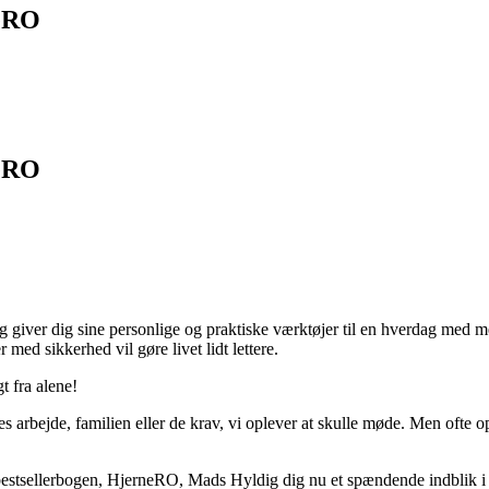
neRO
neRO
g giver dig sine personlige og praktiske værktøjer til en hverdag med
med sikkerhed vil gøre livet lidt lettere.
t fra alene!
es arbejde, familien eller de krav, vi oplever at skulle møde. Men ofte op
il bestsellerbogen, HjerneRO, Mads Hyldig dig nu et spændende indblik i