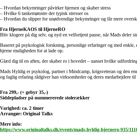
– Hvordan bekymringer påvirker hjernen og skaber stress
– Hvilke 6 tankemønstre der typisk stresser os
– Hvordan du slipper for unødvendige bekymringer og får mere overs
Fra HjerneKAOS til HjerneRO
Bliv klogere på dig selv, og nyd en velfortjent pause, når Mads deler 
Baseret på psykologisk forskning, personlige erfaringer og med enkle, e
hjerne muligheden for at lade op.
Glæd dig til en aften, der skaber ro i hovedet – uanset hvilke udfordrin
Mads Hyldig er psykolog, partner i Mindcamp, krigsveteran og den en
og faglig erfaring rådgiver han virksomheder og deres medarbejdere til
Fra 299,- (+ gebyr 35,-)
Siddepladser på nummererede stolerækker
Varighed: ca. 2 timer
Arrangør: Original Talks
Mere info:
https://www.originaltalks.dk/events/mads-hyldig-hjernero-935/1