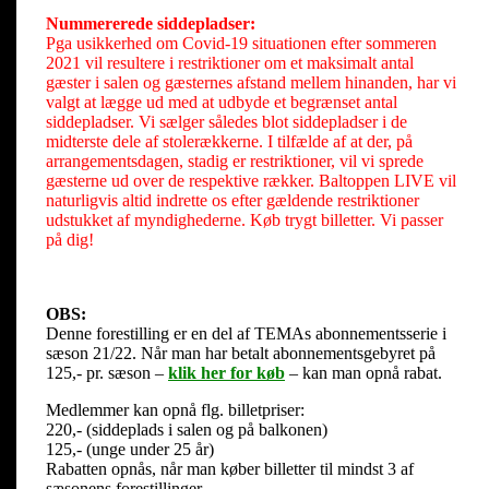
Nummererede siddepladser:
Pga usikkerhed om Covid-19 situationen efter sommeren
2021 vil resultere i restriktioner om et maksimalt antal
gæster i salen og gæsternes afstand mellem hinanden, har vi
valgt at lægge ud med at udbyde et begrænset antal
siddepladser. Vi sælger således blot siddepladser i de
midterste dele af stolerækkerne. I tilfælde af at der, på
arrangementsdagen, stadig er restriktioner, vil vi sprede
gæsterne ud over de respektive rækker. Baltoppen LIVE vil
naturligvis altid indrette os efter gældende restriktioner
udstukket af myndighederne. Køb trygt billetter. Vi passer
på dig!
OBS:
Denne forestilling er en del af TEMAs abonnementsserie i
sæson 21/22. Når man har betalt abonnementsgebyret på
125,- pr. sæson –
klik her for køb
– kan man opnå rabat.
Medlemmer kan opnå flg. billetpriser:
220,- (siddeplads i salen og på balkonen)
125,- (unge under 25 år)
Rabatten opnås, når man køber billetter til mindst 3 af
sæsonens forestillinger.