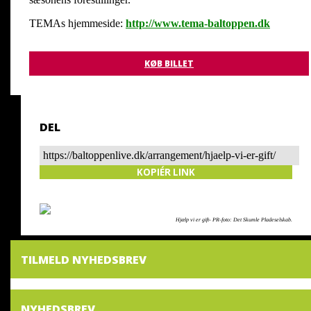
TEMAs hjemmeside:
http://www.tema-baltoppen.dk
KØB BILLET
DEL
https://baltoppenlive.dk/arrangement/hjaelp-vi-er-gift/
KOPIÉR LINK
Hjælp vi er gift- PR-foto: Det Skumle Pladeselskab.
TILMELD NYHEDSBREV
NYHEDSBREV