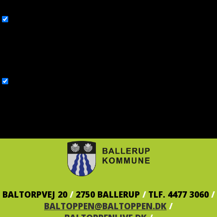
browsing experience.
Necessary
Necessary
Altid aktiveret
Necessary cookies are absolutely essential for the website to function
properly. This category only includes cookies that ensures basic
functionalities and security features of the website. These cookies do
not store any personal information.
Non-necessary
Non-necessary
Any cookies that may not be particularly necessary for the website to
function and is used specifically to collect user personal data via
analytics, ads, other embedded contents are termed as non-necessary
cookies. It is mandatory to procure user consent prior to running these
cookies on your website.
GEM & ACCEPTÈR
BALTORPVEJ 20
/
2750 BALLERUP
/
TLF. 4477 3060
/
BALTOPPEN@BALTOPPEN.DK
/