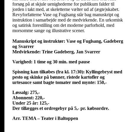
forsøg på at skjule uenighederne for publikum falder til
jorden i takt med, at skeletterne vælter ud af (ægte)skabet.
Revyforfatterne Vase og Fuglsang står bag manuskript og
instruktion i samarbejde med de medvirkende. En urkomisk
og satirisk forestilling om det moderne parforhold, med
morsomme sange og illustrative scener.
Manuskript og instruktør: Vase og Fuglsang, Gadeberg
og Svarrer
Medvirkende: Trine Gadeberg, Jan Svarrer
Varighed: 1 time og 30 min. med pause
Spisning kan tilkøbes (fra kl. 17:30): Kyllingebryst med
pesto og skinke på bønner, ristede kartofler og
urtesauce samt bagte tomater med mynte: 150,-
Løssalg: 275,-
Abonnent: 220,-
Under 25 år: 125,-
Der tillægges et ordregebyr på 5,- pr. købsordre.
Arr. TEMA – Teater i Baltoppen