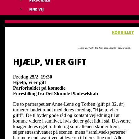
PERSONALE
FIND VEJ
25. FEB
KL. 19:30
KØB BILLET
HJÆLP, VI ER GIFT
TEMA - teater i Baltoppen
Hjælp vi er gift- PR-foto: Det Skumle Pladeselskab.
HJÆLP, VI ER GIFT
Fredag 25/2 19:30
Hjælp, vi er gift
Parforholdet på komedie
Forestilling fra Det Skumle Pladeselskab
De to parterapeuter Anne-Lene og Torben (gift på 32. år)
turnerer landet rundt med deres foredrag ”Hjælp, vi er
gift!”. De tilbyder gode råd og kontant vejledning til at
komme videre i samlivet, hvis det er gået lidt i stå. Desværre
knager deres eget forhold og som aftenen skrider frem,
stiger stressniveauet på scenen, mens ”samlivseksperterne”
har mere end svært ved at leve op til deres fine ord. Alle