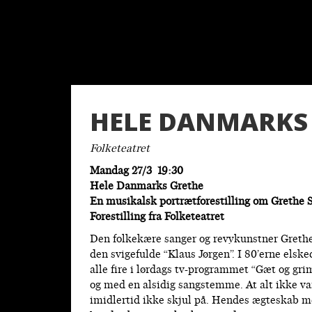
HELE DANMARKS
Folketeatret
Mandag 27/3 19:30
Hele Danmarks Grethe
En musikalsk portrætforestilling om Grethe 
Forestilling fra Folketeatret
Den folkekære sanger og revykunstner Greth
den svigefulde “Klaus Jørgen”. I 80’erne elsk
alle fire i lørdags tv-programmet “Gæt og grim
og med en alsidig sangstemme. At alt ikke var 
imidlertid ikke skjul på. Hendes ægteskab m