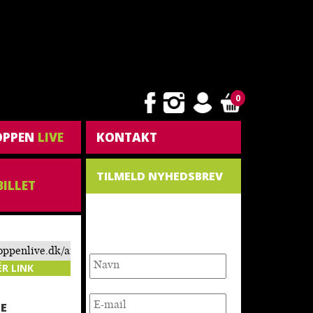
0
OPPEN
LIVE
KONTAKT
TILMELD NYHEDSBREV
BILLET
NYHEDSBREV
toppenlive.dk/arrangement/hele-
rethe/
ÉR LINK
E