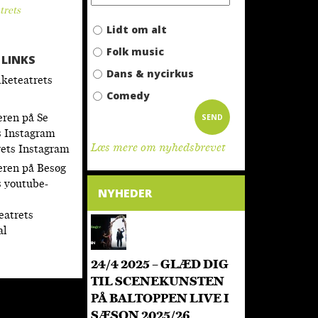
trets
Lidt om alt
Folk music
LINKS
Dans & nycirkus
lketeatrets
Comedy
Læs mere om nyhedsbrevet
rets Instagram
NYHEDER
eatrets
al
24/4 2025 – GLÆD DIG
TIL SCENEKUNSTEN
PÅ BALTOPPEN LIVE I
SÆSON 2025/26