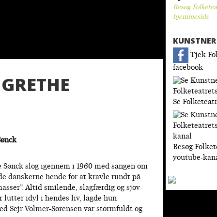
Besøg Folketea
hjemmeside
KUNSTNER 
Tjek Fo
facebook
 GRETHE
Se Folketeat
Sønck
Besøg Folket
youtube-kan
e Sønck slog igennem i 1960 med sangen om
ede danskerne hende for at kravle rundt på
asser”. Altid smilende, slagfærdig og sjov
lutter idyl i hendes liv, lagde hun
ed Sejr Volmer-Sørensen var stormfuldt og