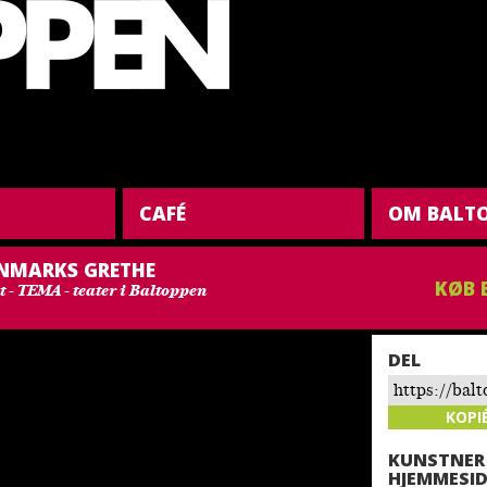
CAFÉ
OM BALT
ANMARKS GRETHE
KØB 
t - TEMA - teater i Baltoppen
DEL
https://bal
danmarks-g
KOPI
KUNSTNER
HJEMMESID