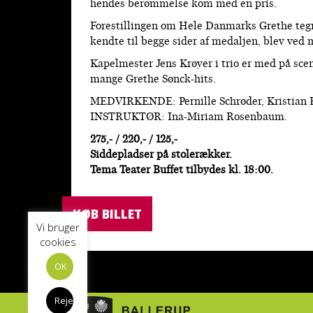
hendes berømmelse kom med en pris.
Forestillingen om Hele Danmarks Grethe tegn
kendte til begge sider af medaljen, blev ved 
Kapelmester Jens Krøyer i trio er med på scen
mange Grethe Sønck-hits.
MEDVIRKENDE: Pernille Schrøder, Kristian Bo
INSTRUKTØR: Ina-Miriam Rosenbaum.
275,- / 220,- / 125,-
Siddepladser på stolerækker.
Tema Teater Buffet tilbydes kl. 18:00.
KØB BILLET
Vi bruger
cookies
OK
Reject