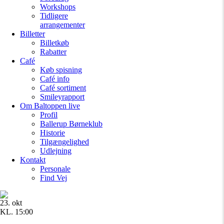
Workshops
Tidligere
arrangementer
Billetter
Billetkøb
Rabatter
Café
Køb spisning
Café info
Café sortiment
Smileyrapport
Om Baltoppen
live
Profil
Ballerup Børneklub
Historie
Tilgængelighed
Udlejning
Kontakt
Personale
Find Vej
23. okt
KL. 15:00