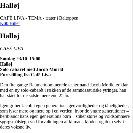
Halløj
CAFÈ LIVA - TEMA - teater i Baltoppen
Køb Billet
Halløj
CAFÈ LIVA
Søndag 23/10 15:00
Halløj
Solo-cabarét med Jacob Morild
Forestilling fra Café Liva
Den fire gange Reumertnominerede teatermand Jacob Morild er klar
med en ny solo-cabarét i rækken af de samtidssatiriske ytringer, han
har stået for de sidste mere end 25 år.
Igen griber Jacob i egen generations genvordigheder og tåbeligheder,
som lyser mere og mere op i en verden, hvor de yngre generationer –
heriblandt hans egen generations børn – stiller større og voldsommere
spørgsmålstegn ved forvaltningen af klimaet, kloden og dem selv i
deres voksne liv.