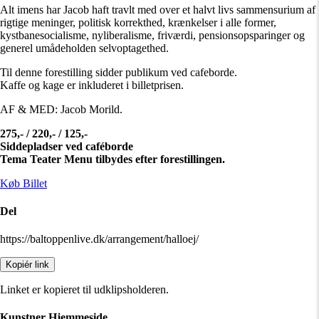
Alt imens har Jacob haft travlt med over et halvt livs sammensurium af
rigtige meninger, politisk korrekthed, krænkelser i alle former,
kystbanesocialisme, nyliberalisme, friværdi, pensionsopsparinger og
generel umådeholden selvoptagethed.
Til denne forestilling sidder publikum ved cafeborde.
Kaffe og kage er inkluderet i billetprisen.
AF & MED: Jacob Morild.
275,- / 220,- / 125,-
Siddepladser ved caféborde
Tema Teater Menu tilbydes efter forestillingen.
Køb Billet
Del
https://baltoppenlive.dk/arrangement/halloej/
Kopiér link
Linket er kopieret til udklipsholderen.
Kunstner Hjemmeside